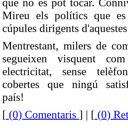
que no es pot tocar. Conniv
Mireu els polítics que es
cúpules dirigents d'aquestes
Mentrestant, milers de com
segueixen visquent co
electricitat, sense telèfo
cobertes que ningú satis
país!
[
(0) Comentaris
]
| [
(0) Re