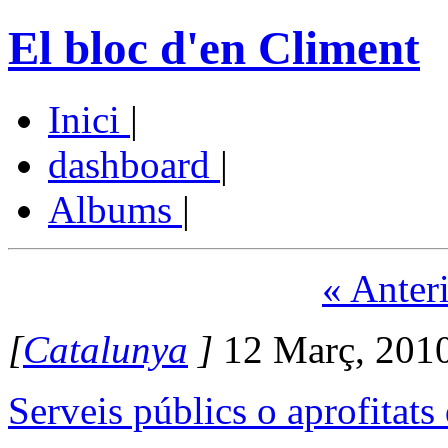
El bloc d'en Climent
Inici
|
dashboard
|
Albums
|
« Anter
[
Catalunya
]
12 Març, 201
Serveis públics o aprofitats