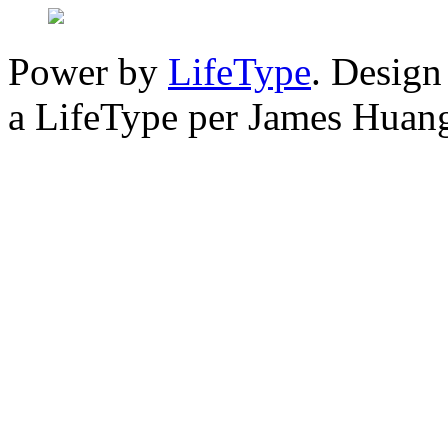
Power by
LifeType
. Desig
a LifeType per James Huan