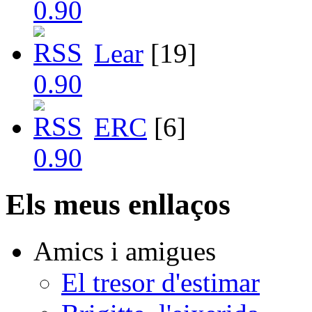
Lear
[19]
ERC
[6]
Els meus enllaços
Amics i amigues
El tresor d'estimar