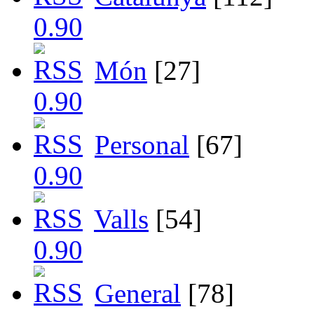
Món
[27]
Personal
[67]
Valls
[54]
General
[78]