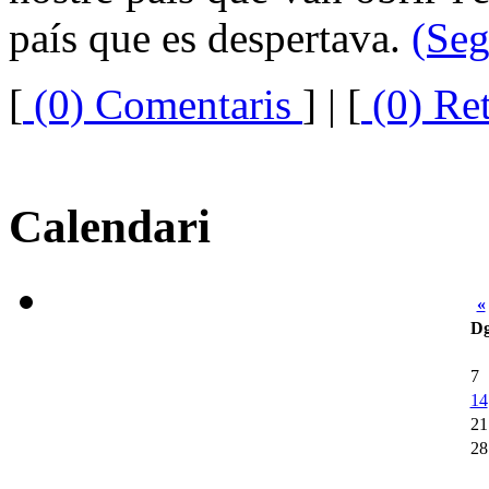
país que es despertava.
(Seg
[
(0) Comentaris
]
| [
(0) Re
Calendari
«
D
7
14
21
28