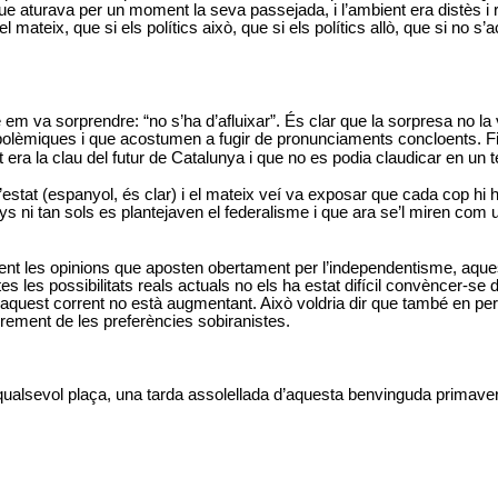
e aturava per un moment la seva passejada, i l’ambient era distès i r
ateix, que si els polítics això, que si els polítics allò, que si no s’
em va sorprendre: “no s’ha d’afluixar”. És clar que la sorpresa no la 
lèmiques i que acostumen a fugir de pronunciaments concloents. Fins
era la clau del futur de Catalunya i que no es podia claudicar en un 
estat (espanyol, és clar) i el mateix veí va exposar que cada cop hi
nys ni tan sols es plantejaven el federalisme i que ara se’l miren co
eixent les opinions que aposten obertament per l’independentisme, aq
s les possibilitats reals actuals no els ha estat difícil convèncer-se 
ò aquest corrent no està augmentant. Això voldria dir que també en perd,
crement de les preferències sobiranistes.
 de qualsevol plaça, una tarda assolellada d’aquesta benvinguda primave