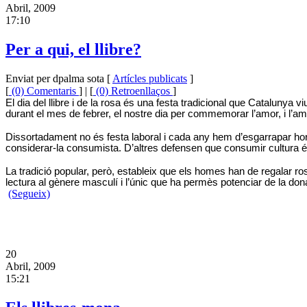
Abril, 2009
17:10
Per a qui, el llibre?
Enviat per dpalma sota [
Artícles publicats
]
[
(0) Comentaris
] | [
(0) Retroenllaços
]
El dia del llibre i de la rosa és una festa tradicional que Catalunya
durant el mes de febrer, el nostre dia per commemorar l’amor, i l’amist
Dissortadament no és festa laboral i cada any hem d’esgarrapar hores
considerar-la consumista. D’altres defensen que consumir cultura és ap
La tradició popular, però, estableix que els homes han de regalar r
lectura al gènere masculí i l’únic que ha permès potenciar de la don
(Segueix)
20
Abril, 2009
15:21