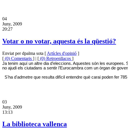
04
Juny, 2009
20:27
Votar o no votar, aquesta és la qüestió?
Enviat per dpalma sota [
Artícles d'opinió
]
[
(0) Comentaris
] | [
(0) Retroenllaços
]
Ja tenim aquí un altre dia d’eleccions. Aquestes són les europees. 
no ajudi els ciutadans a sentir l’Eurocambra com un òrgan de govern
S'ha d'admetre que resulta difícil entendre què carai poden fer 78
03
Juny, 2009
13:13
La biblioteca vallenca