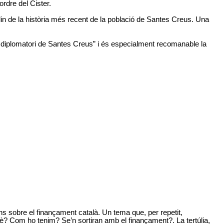
ordre del Cister.
lin de la història més recent de la població de Santes Creus. Una
 al diplomatori de Santes Creus” i és especialment recomanable la
ns sobre el finançament català. Un tema que, per repetit,
uè? Com ho tenim? Se’n sortiran amb el finançament?. La tertúlia,