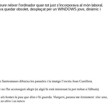
 néixer l’ordinador quan tot just s’incorporava al món laboral.
 va quedar obsolet, desplaçat per un WINDOWS jove, dinàmic i
sep Santesmases dibuixa les paraules i la imatge l’escriu Joan Cunillera.
o l'he aconseguit afegir (si algú hi està interessat la pot trobar a l'àlbum).
e als homes la pau que dins s’hi guarda. Viatgers, passeu-me lentament: tinc una,
 us obro i us tanco.