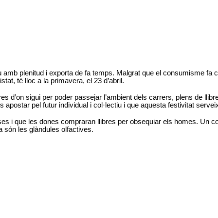
 viu amb plenitud i exporta de fa temps. Malgrat que el consumisme fa c
at, té lloc a la primavera, el 23 d’abril.
 d’on sigui per poder passejar l’ambient dels carrers, plens de llibre
ostar pel futur individual i col·lectiu i que aquesta festivitat serveix
oses i que les dones compraran llibres per obsequiar els homes. Un co
a són les glàndules olfactives.