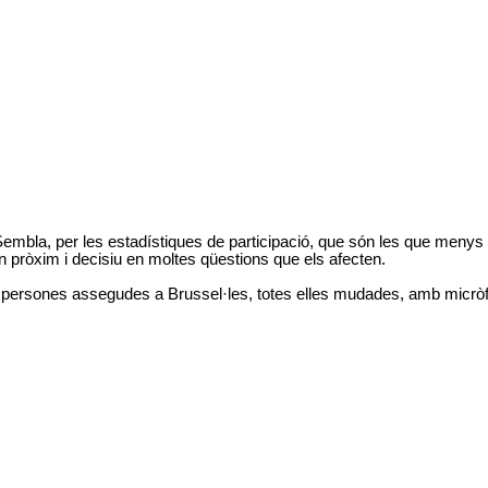
Sembla, per les estadístiques de participació, que són les que menys 
 pròxim i decisiu en moltes qüestions que els afecten.
5 persones assegudes a Brussel·les, totes elles mudades, amb micròf