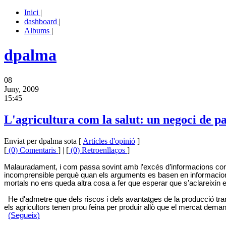
Inici
|
dashboard
|
Albums
|
dpalma
08
Juny, 2009
15:45
L'agricultura com la salut: un negoci de pa
Enviat per dpalma sota [
Artícles d'opinió
]
[
(0) Comentaris
] | [
(0) Retroenllaços
]
Malauradament, i com passa sovint amb l’excés d’informacions contrad
incomprensible perquè quan els arguments es basen en informacions 
mortals no ens queda altra cosa a fer que esperar que s’aclareixin e
He d'admetre que dels riscos i dels avantatges de la producció tra
els agricultors tenen prou feina per produir allò que el mercat demand
(Segueix)