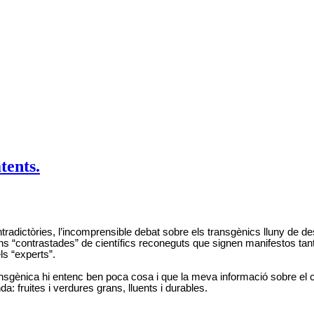
tents.
ictòries, l’incomprensible debat sobre els transgènics lluny de despe
“contrastades” de científics reconeguts que signen manifestos tant a
ls “experts”.
nsgènica hi entenc ben poca cosa i que la meva informació sobre el 
a: fruites i verdures grans, lluents i durables.