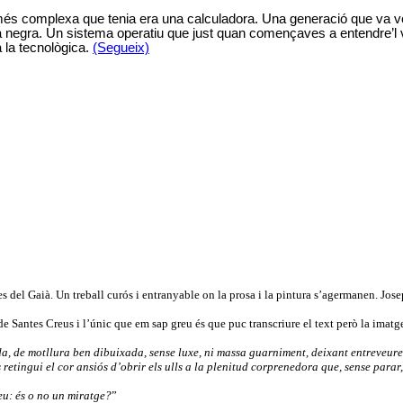
 complexa que tenia era una calculadora. Una generació que va veure
la negra. Un sistema operatiu que just quan començaves a entendre’l
a la tecnològica.
(Segueix)
rres del Gaià. Un treball curós i entranyable on la prosa i la pintura s’agermanen. Jo
e Santes Creus i l’únic que em sap greu és que puc transcriure el text però la imatge n
icada, de motllura ben dibuixada, sense luxe, ni massa guarniment, deixant entreveur
 retingui el cor ansiós d’obrir els ulls a la plenitud corprenedora que, sense parar,
deu: és o no un miratge?
”