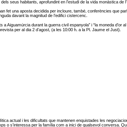
 dels seus habitants, aprofundint en l’estudi de la vida monàstica de l’
 han fet una aposta decidida per incloure, també, conferències que par
nguda davant la magnitud de l’edifici cistercenc.
iats a Aiguamúrcia durant la guerra civil espanyola” i “la moneda d’or
vista per al dia 2 d'agost, (a les 10:00 h. a la Pl. Jaume el Just).
tica actual i les dificultats que mantenen enquistades les negociacio
ps o s’interessa per la família com a inici de qualsevol conversa. Q