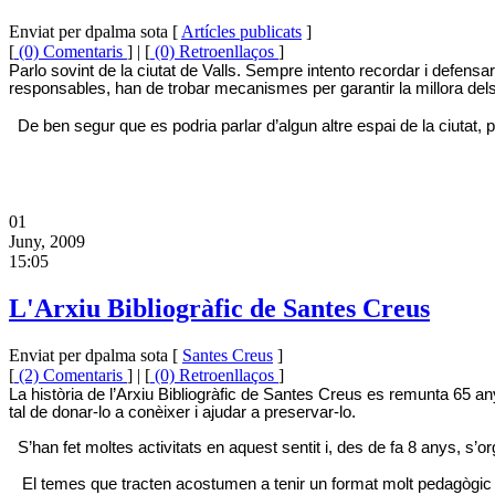
Enviat per dpalma sota [
Artícles publicats
]
[
(0) Comentaris
] | [
(0) Retroenllaços
]
Parlo sovint de la ciutat de Valls. Sempre intento recordar i defensar 
responsables, han de trobar mecanismes per garantir la millora dels 
De ben segur que es podria parlar d’algun altre espai de la ciutat, p
01
Juny, 2009
15:05
L'Arxiu Bibliogràfic de Santes Creus
Enviat per dpalma sota [
Santes Creus
]
[
(2) Comentaris
] | [
(0) Retroenllaços
]
La història de l’Arxiu Bibliogràfic de Santes Creus es remunta 65 an
tal de donar-lo a conèixer i ajudar a preservar-lo.
S’han fet moltes activitats en aquest sentit i, des de fa 8 anys, s’
El temes que tracten acostumen a tenir un format molt pedagògic i