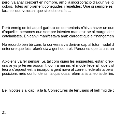
però, va anar creixent en nombre, amb la incorporació d’algun veí qu
colors. Totes àmpliament conegudes i repetides: Que si sempre és el m
faran el que voldran, que si el desencís ...
Però enmig de tot aquell garbuix de comentaris n’hi va haver un que 
d’aquelles persones que sempre intenten mantenir-se al marge de po
catalanistes. En canvi manifestava amb claredat que el finançament 
No recordo ben bé com, la conversa va derivar cap al futur model d’
entendre que feia referència a gent com ell. Persones que fa uns a
Això ens va fer pensar: Si, tal com diuen les enquestes, estan cr
uns anys ja tenien assumit, com a mínim, el model federal i que viste
teoria d’aquest veí, s’incorpora gent nova al corrent federalista per
posicions més contundents, la qual cosa refermaria la teoria de l’in
Bé, hipòtesis al cap i a la fi. Conjectures de tertulians al bell mig
21