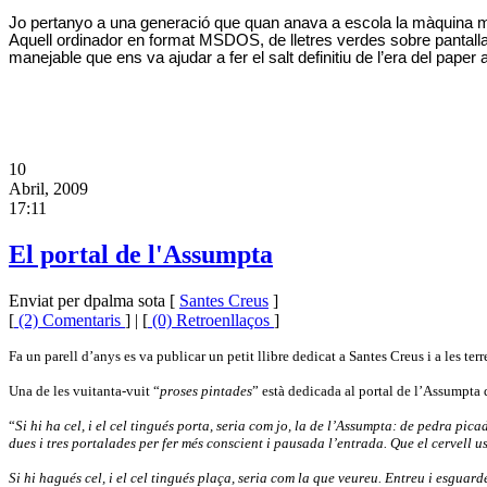
Jo pertanyo a una generació que quan anava a escola la màquina més
Aquell ordinador en format MSDOS, de lletres verdes sobre pantal
manejable que ens va ajudar a fer el salt definitiu de l’era del paper 
10
Abril, 2009
17:11
El portal de l'Assumpta
Enviat per dpalma sota [
Santes Creus
]
[
(2) Comentaris
] | [
(0) Retroenllaços
]
Fa un parell d’anys es va publicar un petit llibre dedicat a Santes Creus i a les te
Una de les vuitanta-vuit “
proses pintades
” està dedicada al portal de l’Assumpta d
“
Si hi ha cel, i el cel tingués porta, seria com jo, la de l’Assumpta: de pedra p
dues i tres portalades per fer més conscient i pausada l’entrada. Que el cervell us
Si hi hagués cel, i el cel tingués plaça, seria com la que veureu. Entreu i esguar