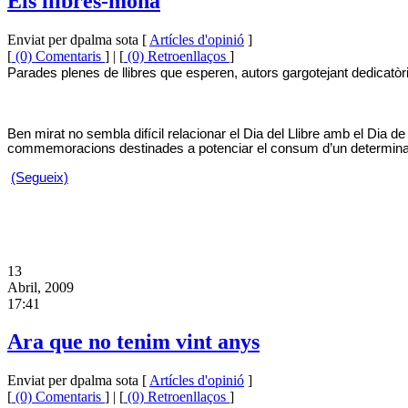
Els llibres-mona
Enviat per dpalma sota [
Artícles d'opinió
]
[
(0) Comentaris
] | [
(0) Retroenllaços
]
Parades plenes de llibres que esperen, autors gargotejant dedicatòr
Ben mirat no sembla difícil relacionar el Dia del Llibre amb el Di
commemoracions destinades a potenciar el consum d’un determina
(Segueix)
13
Abril, 2009
17:41
Ara que no tenim vint anys
Enviat per dpalma sota [
Artícles d'opinió
]
[
(0) Comentaris
] | [
(0) Retroenllaços
]