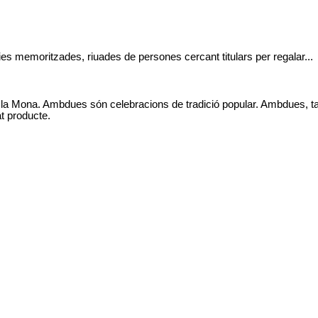
ies memoritzades, riuades de persones cercant titulars per regalar...
a de la Mona. Ambdues són celebracions de tradició popular. Ambdues,
t producte.