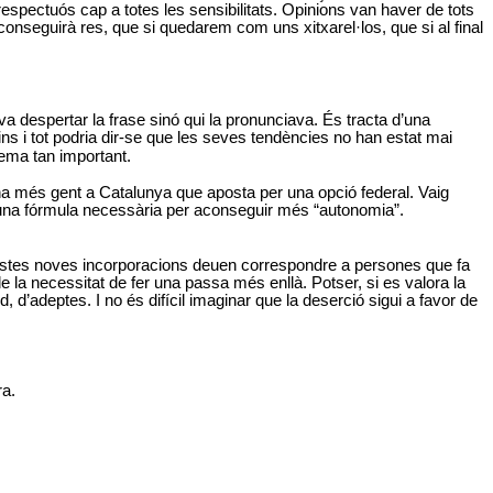
espectuós cap a totes les sensibilitats. Opinions van haver de tots
aconseguirà res, que si quedarem com uns xitxarel·los, que si al final
va despertar la frase sinó qui la pronunciava. És tracta d’una
 i tot podria dir-se que les seves tendències no han estat mai
tema tan important.
 ha més gent a Catalunya que aposta per una opció federal. Vaig
m una fórmula necessària per aconseguir més “autonomia”.
uestes noves incorporacions deuen correspondre a persones que fa
de la necessitat de fer una passa més enllà. Potser, si es valora la
 d’adeptes. I no és difícil imaginar que la deserció sigui a favor de
ra.