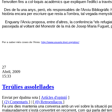
l’envolten fins a col·loquis acadèmics que expliquen l’edifici a través
Des de fa una anys, però, els responsables de l’Arxiu Bibliogràfic
història encara per escriure que resta a l’ombra, tal vegada menysti
Enguany l’Arxiu proposa, entre d’altres, la conferència “els refug
passejada al voltant del Monestir de la mà de Josep Maria Fuguet, pre
Per a saber més coses de l’Arxiu:
http://www.usuaris.tinet.org/absc/
27
Abril, 2009
15:33
Terúlies assolellades
Enviat per dpalma sota [
Artícles d'opinió
]
[
(2) Comentaris
] | [
(0) Retroenllaços
]
Fa uns dies mantenia una conversa amb un veí sobre la situació polí
malauradament s’està convertint en recorrent, com qui parla del tem