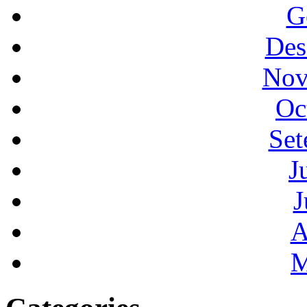
G
Des
Nov
Oc
Set
J
J
A
M