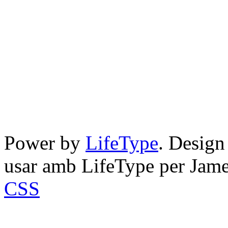
Power by
LifeType
. Desig
usar amb LifeType per Jam
CSS