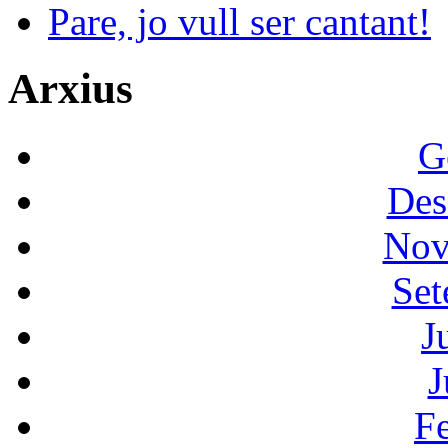
Pare, jo vull ser cantant!
Arxius
G
Des
Nov
Set
J
J
F