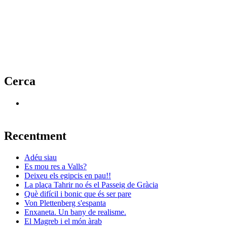
Cerca
Recentment
Adéu siau
Es mou res a Valls?
Deixeu els egipcis en pau!!
La plaça Tahrir no és el Passeig de Gràcia
Què difícil i bonic que és ser pare
Von Plettenberg s'espanta
Enxaneta. Un bany de realisme.
El Magreb i el món àrab