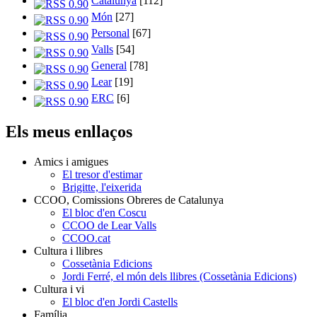
Catalunya
[112]
Món
[27]
Personal
[67]
Valls
[54]
General
[78]
Lear
[19]
ERC
[6]
Els meus enllaços
Amics i amigues
El tresor d'estimar
Brigitte, l'eixerida
CCOO, Comissions Obreres de Catalunya
El bloc d'en Coscu
CCOO de Lear Valls
CCOO.cat
Cultura i llibres
Cossetània Edicions
Jordi Ferré, el món dels llibres (Cossetània Edicions)
Cultura i vi
El bloc d'en Jordi Castells
Família