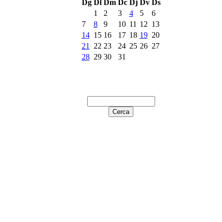
Dg
Dl
Dm
Dc
Dj
Dv
Ds
1
2
3
4
5
6
7
8
9
10
11
12
13
14
15
16
17
18
19
20
21
22
23
24
25
26
27
28
29
30
31