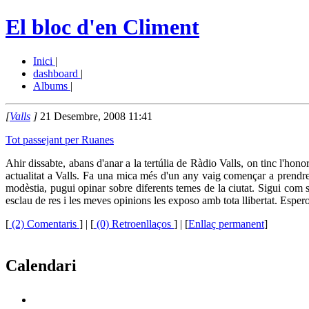
El bloc d'en Climent
Inici
|
dashboard
|
Albums
|
[
Valls
]
21 Desembre, 2008 11:41
Tot passejant per Ruanes
Ahir dissabte, abans d'anar a la tertúlia de Ràdio Valls, on tinc l'hon
actualitat a Valls. Fa una mica més d'un any vaig començar a prendre
modèstia, pugui opinar sobre diferents temes de la ciutat. Sigui com 
esclau de res i les meves opinions les exposo amb tota llibertat. Espe
[
(2) Comentaris
]
| [
(0) Retroenllaços
] | [
Enllaç permanent
]
Calendari