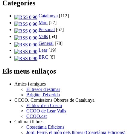
Categories
Catalunya
[112]
Món
[27]
Personal
[67]
Valls
[54]
General
[78]
Lear
[19]
ERC
[6]
Els meus enllaços
Amics i amigues
El tresor d'estimar
Brigitte, l'eixerida
CCOO, Comissions Obreres de Catalunya
El bloc d'en Coscu
CCOO de Lear Valls
CCOO.cat
Cultura i llibres
Cossetània Edicions
Jordi Ferré, el món dels llibres (Cossetània Edicions)