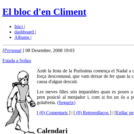
El bloc d'en Climent
Inici
|
dashboard
|
Albums
|
[
Personal
]
08 Desembre, 2008 19:03
Estada a Solius
Amb la festa de la Puríssima comença el Nadal a cas
força descomunal, que vam deixar de fer quan la can
causa d'algun descuit.
Les meves filles són imparables quan es posen a pr
pren posició al menjador i, com si fos un ós a pu
golafreria.
(Segueix)
[
(0) Comentaris
]
| [
(0) Retroenllaços
] | [
Enllaç p
Calendari