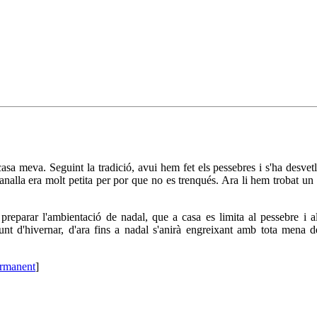
a meva. Seguint la tradició, avui hem fet els pessebres i s'ha desvetll
alla era molt petita per por que no es trenqués. Ara li hem trobat un 
eparar l'ambientació de nadal, que a casa es limita al pessebre i al 
nt d'hivernar, d'ara fins a nadal s'anirà engreixant amb tota mena d
ermanent
]