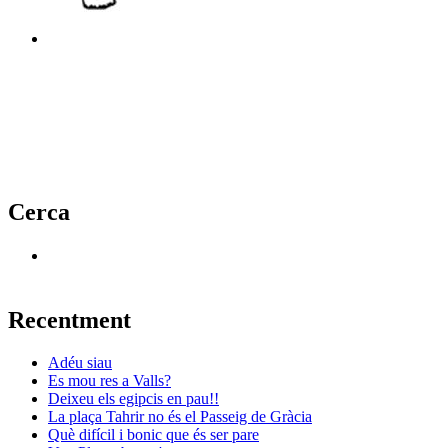
Cerca
Recentment
Adéu siau
Es mou res a Valls?
Deixeu els egipcis en pau!!
La plaça Tahrir no és el Passeig de Gràcia
Què difícil i bonic que és ser pare