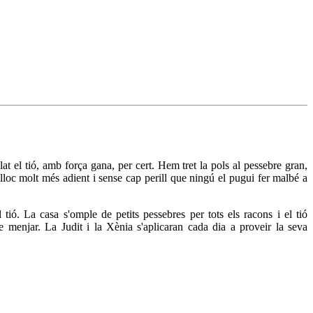
at el tió, amb força gana, per cert. Hem tret la pols al pessebre gran,
lloc molt més adient i sense cap perill que ningú el pugui fer malbé a
tió. La casa s'omple de petits pessebres per tots els racons i el tió
e menjar. La Judit i la Xènia s'aplicaran cada dia a proveir la seva