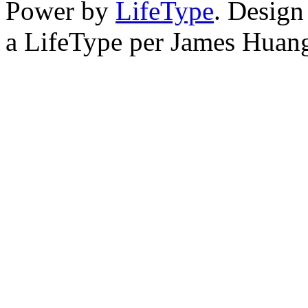
Power by
LifeType
. Desig
a LifeType per James Huan