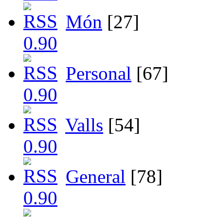
Món
[27]
Personal
[67]
Valls
[54]
General
[78]