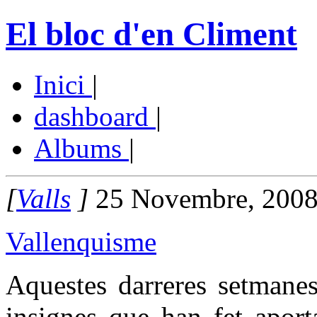
El bloc d'en Climent
Inici
|
dashboard
|
Albums
|
[
Valls
]
25 Novembre, 2008
Vallenquisme
Aquestes darreres setmanes
insignes que han fet aport