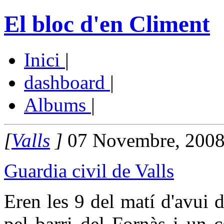
El bloc d'en Climent
Inici
|
dashboard
|
Albums
|
[
Valls
]
07 Novembre, 2008
Guardia civil de Valls
Eren les 9 del matí d'avui
pel barri del Fornàs i un c