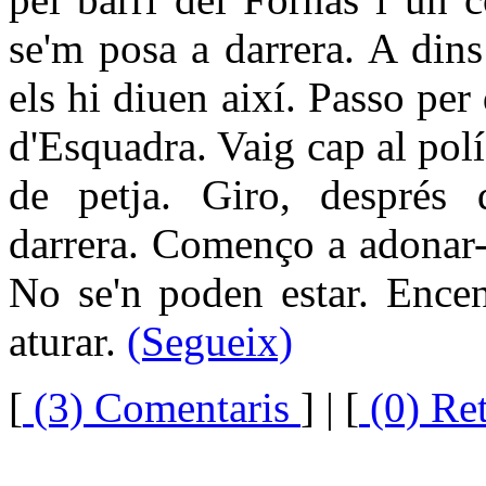
se'm posa a darrera. A din
els hi diuen així. Passo pe
d'Esquadra. Vaig cap al pol
de petja. Giro, després 
darrera. Començo a adonar-
No se'n poden estar. Encen
aturar.
(Segueix)
[
(3) Comentaris
]
| [
(0) Re