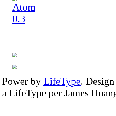
Power by
LifeType
. Desig
a LifeType per James Huan