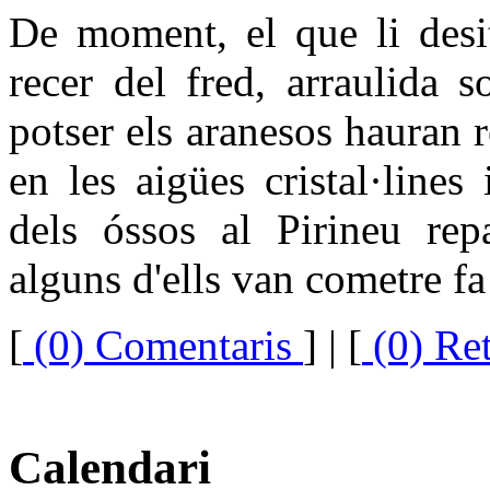
De moment, el que li desi
recer del fred, arraulida 
potser els aranesos hauran 
en les aigües cristal·line
dels óssos al Pirineu repa
alguns d'ells van cometre fa
[
(0) Comentaris
]
| [
(0) Re
Calendari