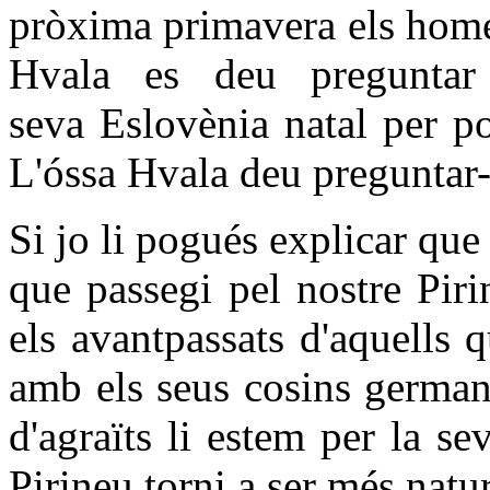
pròxima primavera els homes
Hvala es deu preguntar
seva Eslovènia natal per po
L'óssa Hvala deu preguntar-
Si jo li pogués explicar qu
que passegi pel nostre Piri
els avantpassats d'aquells 
amb els seus cosins german
d'agraïts li estem per la se
Pirineu torni a ser més natu