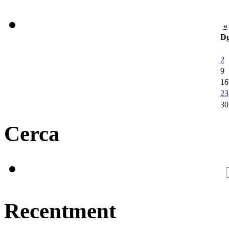
«
D
2
9
16
23
30
Cerca
Recentment