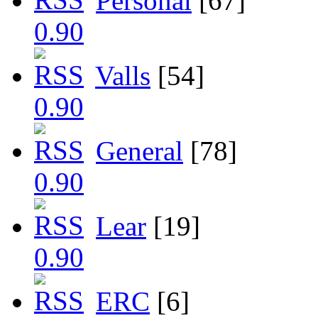
Personal
[67]
Valls
[54]
General
[78]
Lear
[19]
ERC
[6]