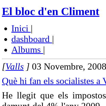
El bloc d'en Climent
Inici
|
dashboard
|
Albums
|
[
Valls
]
03 Novembre, 2008
Què hi fan els socialistes a 
He llegit que els impostos
damunt del 4% l'any 2009. 