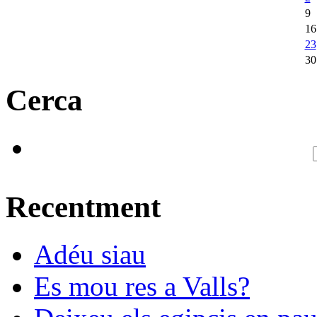
9
16
23
30
Cerca
Recentment
Adéu siau
Es mou res a Valls?