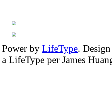
Power by
LifeType
. Desig
a LifeType per James Huan