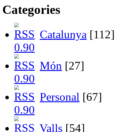
Categories
Catalunya
[112]
Món
[27]
Personal
[67]
Valls
[54]