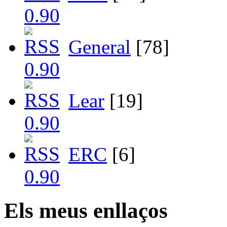
General
[78]
Lear
[19]
ERC
[6]
Els meus enllaços