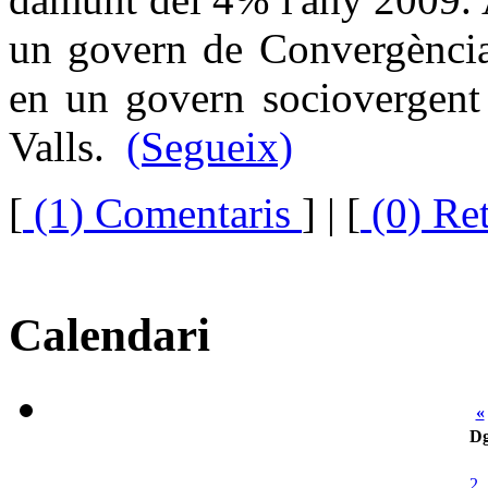
un govern de Convergència
en un govern sociovergent 
Valls.
(Segueix)
[
(1) Comentaris
]
| [
(0) Re
Calendari
«
D
2