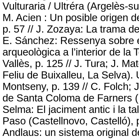
Vulturaria / Ultréra (Argelès-s
M. Acien : Un posible origen de
p. 57 // J. Zozaya: La trama de
E. Sánchez: Ressenya sobre el
arqueològica a l’interior de la
Vallès, p. 125 // J. Tura; J. M
Feliu de Buixalleu, La Selva).
Montseny, p. 139 // C. Folch; J.
de Santa Coloma de Farners (La
Selma: El jaciment antic i la t
Paso (Castellnovo, Castelló), p
Andlaus: un sistema original d