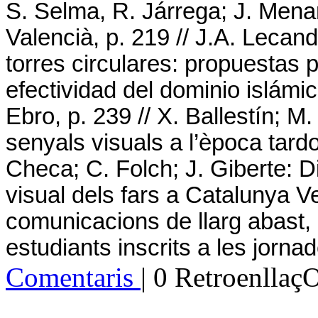
S. Selma, R. Járrega; J. Menar
Valencià, p. 219 // J.A. Lecan
torres circulares: propuestas 
efectividad del dominio islámico 
Ebro, p. 239 // X. Ballestín; M. 
senyals visuals a l’època tardo
Checa; C. Folch; J. Giberte: Di
visual dels fars a Catalunya V
comunicacions de llarg abast, p
estudiants inscrits a les jorna
Comentaris
| 0 Retroenllaç