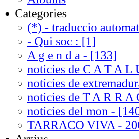
Categories
(*) - traduccio automat
- Qui soc : [1]
A g e n d a - [133]
noticies de C A T A L 
noticies de extremadur
noticies de T A R R A 
noticies del mon - [14
TARRACO VIVA - 200
Arxius