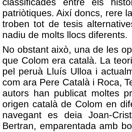
classificades entre els his
patriòtiques. Així doncs, rere 
troben tot de tesis alternati
nadiu de molts llocs diferents.
No obstant això, una de les 
que Colom era català. La teori
pel peruà Lluís Ulloa i actua
com ara Pere Català i Roca, T
autors han publicat moltes p
origen català de Colom en dif
navegant es deia Joan-Cris
Bertran, emparentada amb bon