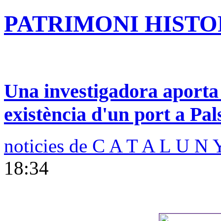
PATRIMONI HISTOR
Una investigadora aporta 
existència d'un port a Pal
noticies de C A T A L U N 
18:34