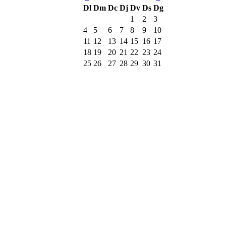
Dl
Dm
Dc
Dj
Dv
Ds
Dg
1
2
3
4
5
6
7
8
9
10
11
12
13
14
15
16
17
18
19
20
21
22
23
24
25
26
27
28
29
30
31