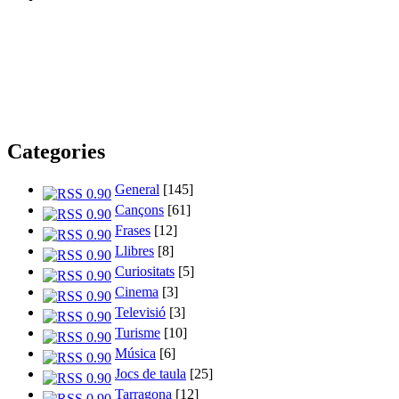
Categories
General
[145]
Cançons
[61]
Frases
[12]
Llibres
[8]
Curiositats
[5]
Cinema
[3]
Televisió
[3]
Turisme
[10]
Música
[6]
Jocs de taula
[25]
Tarragona
[12]