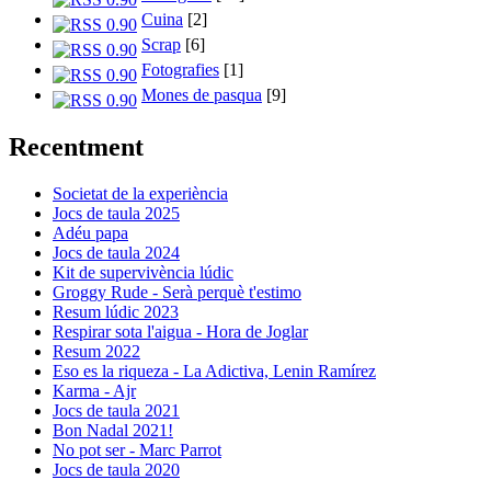
Cuina
[2]
Scrap
[6]
Fotografies
[1]
Mones de pasqua
[9]
Recentment
Societat de la experiència
Jocs de taula 2025
Adéu papa
Jocs de taula 2024
Kit de supervivència lúdic
Groggy Rude - Serà perquè t'estimo
Resum lúdic 2023
Respirar sota l'aigua - Hora de Joglar
Resum 2022
Eso es la riqueza - La Adictiva, Lenin Ramírez
Karma - Ajr
Jocs de taula 2021
Bon Nadal 2021!
No pot ser - Marc Parrot
Jocs de taula 2020