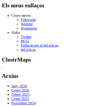
Els meus enllaços
Coses meves
Frikworld
Wishlist
Homepage
Nuka
Twitter
BGG
Enllaçar-me al del.icio.us
del.icio.us
ClustrMaps
Arxius
Juny 2026
Gener 2026
Febrer 2025
Gener 2025
Novembre 2024