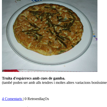
Truita d'espàrrecs amb cues de gamba.
(també poden ser amb alls tendres i moltes altres variacions boníssime
4 Comentaris
| 0 RetroenllaçOs