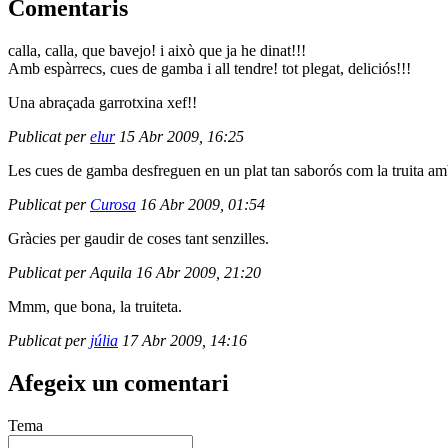
Comentaris
calla, calla, que bavejo! i això que ja he dinat!!!
Amb espàrrecs, cues de gamba i all tendre! tot plegat, deliciós!!!
Una abraçada garrotxina xef!!
Publicat per
elur
15 Abr 2009, 16:25
Les cues de gamba desfreguen en un plat tan saborós com la truita amb
Publicat per
Curosa
16 Abr 2009, 01:54
Gràcies per gaudir de coses tant senzilles.
Publicat per Aquila 16 Abr 2009, 21:20
Mmm, que bona, la truiteta.
Publicat per
júlia
17 Abr 2009, 14:16
Afegeix un comentari
Tema