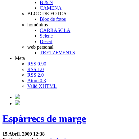
B & N
CAMENA
BLOC DE FOTOS
Bloc de fotos
homònims
CARRASCLA
Selene
Desert
web personal
TRETZEVENTS
Meta
RSS 0.90
RSS 1.0
RSS 2.0
Atom 0.3
Valid
XHTML
Espàrrecs de marge
15 Abril, 2009 12:38