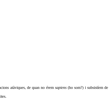
nsacions atàviques, de quan no érem
sapiens
(ho som?) i subsistíem de
ites.