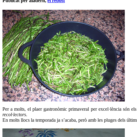
Publicat per aladern,
el rebost
Per a molts, el plaer gastronòmic primaveral per excel·lència són e
recol·lectors
.
En molts llocs la temporada ja s’acaba, però amb les pluges dels últims