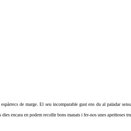
ls espàrrecs de marge. El seu incomparable gust ens du al paladar se
 dies encara en podem recollir bons manats i fer-nos unes apetitoses tru