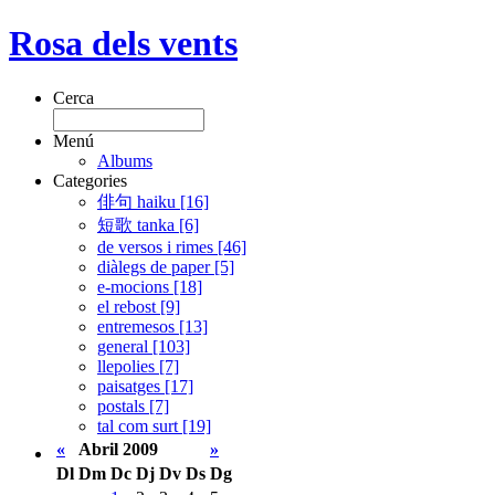
Rosa dels vents
Cerca
Menú
Albums
Categories
俳句 haiku [16]
短歌 tanka [6]
de versos i rimes [46]
diàlegs de paper [5]
e-mocions [18]
el rebost [9]
entremesos [13]
general [103]
llepolies [7]
paisatges [17]
postals [7]
tal com surt [19]
«
Abril 2009
»
Dl
Dm
Dc
Dj
Dv
Ds
Dg