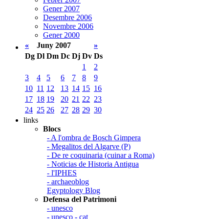
Gener 2007
Desembre 2006
Novembre 2006
Gener 2000
«
Juny 2007
»
Dg
Dl
Dm
Dc
Dj
Dv
Ds
1
2
3
4
5
6
7
8
9
10
11
12
13
14
15
16
17
18
19
20
21
22
23
24
25
26
27
28
29
30
links
Blocs
- A l'ombra de Bosch Gimpera
- Megalitos del Algarve (P)
- De re coquinaria (cuinar a Roma)
- Noticias de Historia Antigua
- l'IPHES
- archaeoblog
Egyptology Blog
Defensa del Patrimoni
- unesco
- unesco - cat