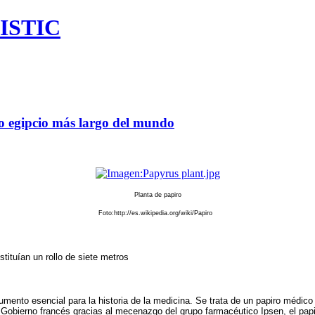
ISTIC
o egipcio más largo del mundo
Planta de papiro
Foto:http://es.wikipedia.org/wiki/Papiro
tituían un rollo de siete metros
mento esencial para la historia de la medicina. Se trata de un papiro médico
l Gobierno francés gracias al mecenazgo del grupo farmacéutico Ipsen, el papir