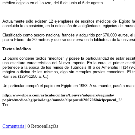
médico egipcio en el Louvre, del 6 de junio al 6 de agosto.
Actualmente sólo existen 12 ejemplares de escritos médicos del Egipto fara
concluida la exposición, en la colección de antigüedades egipcias del muse
Clasificado como tesoro nacional francés y adquirido por 670.000 euros, el
papiro Ebers, de 20 metros y que se conserva en la biblioteca de la univers
Textos inéditos
El papiro contiene textos "inéditos" y posee la particularidad de estar escr
una escritura característica del Nuevo Imperio. En la cara, el primer e
pertenece a la época de los reinos de Tutmosis III o de Amenofis II (1479
mágica o divina de los mismos, algo sin ejemplos previos conocidos. El t
Ramses (1294-1250 a. C.)
Un particular compró el papiro en Egipto en 1953. A su muerte, pasó a man
http://www.elpais.com/articulo/cultura/Louvre/adquiere/segundo/
papiro/medico/egipcio/largo/mundo/elpepucul/20070604elpepucul_2/
Tes
-
Comentaris
| 0 RetroenllaçOs