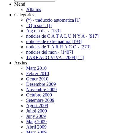
Menú
Albums
Categories
(*) - traduccio automatica [1]
- Qui soc : [1]
A g e n d a - [133]
noticies de C A T A L U N Y A - [917]
noticies de extremadura [193]
noticies de T A R R A C O - [273]
noticies del mon - [1407]
TARRACO VIVA - 2009 [11]
Arxius
Març 2010
Febrer 2010
Gener 2010
Desembre 2009
Novembre 2009
Octubre 2009
Setembre 2009
Agost 2009
Juliol 2009
Juny 2009
Maig 2009
Abril 2009
Març 2009