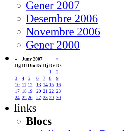
Gener 2007
Desembre 2006
Novembre 2006
Gener 2000
«
Juny 2007
»
Dg
Dl
Dm
Dc
Dj
Dv
Ds
1
2
3
4
5
6
7
8
9
10
11
12
13
14
15
16
17
18
19
20
21
22
23
24
25
26
27
28
29
30
links
Blocs