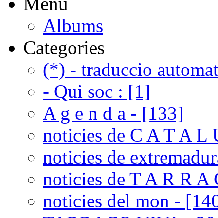
Menú
Albums
Categories
(*) - traduccio automat
- Qui soc : [1]
A g e n d a - [133]
noticies de C A T A L 
noticies de extremadur
noticies de T A R R A 
noticies del mon - [14