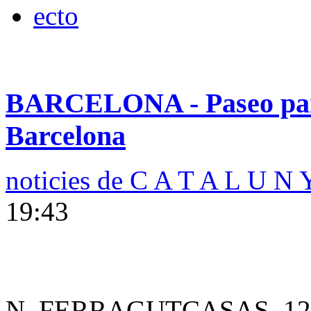
BARCELONA - Paseo para 
Barcelona
noticies de C A T A L U N 
19:43
N. FERRAGUTCASAS. 12.