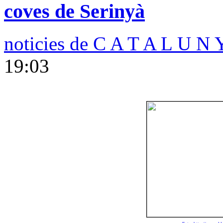
coves de Serinyà
noticies de C A T A L U N 
19:03