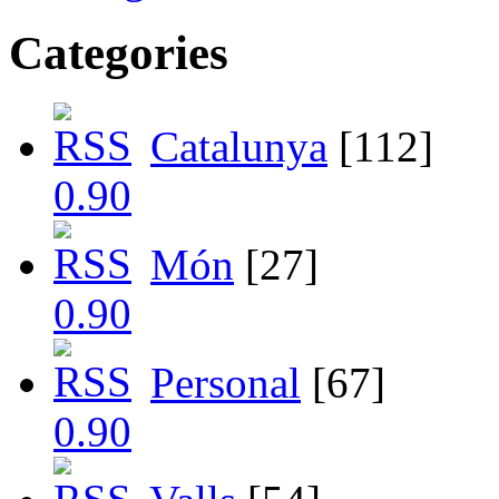
Categories
Catalunya
[112]
Món
[27]
Personal
[67]