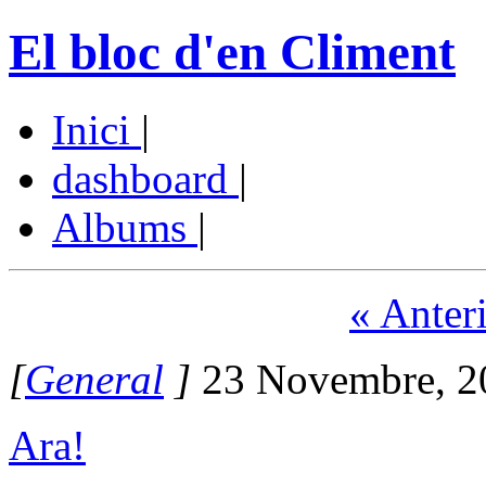
El bloc d'en Climent
Inici
|
dashboard
|
Albums
|
« Anter
[
General
]
23 Novembre, 2
Ara!