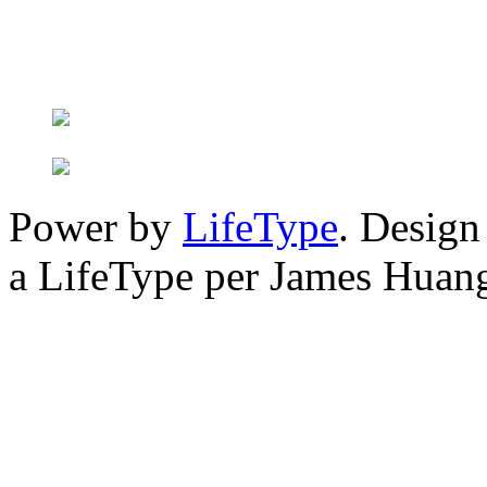
Power by
LifeType
. Desig
a LifeType per James Huan