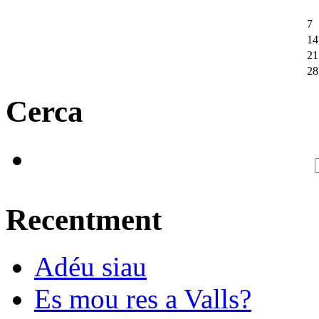
7
14
21
28
Cerca
Recentment
Adéu siau
Es mou res a Valls?