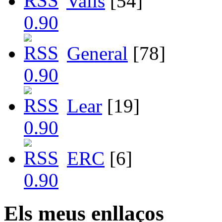
Valls
[54]
General
[78]
Lear
[19]
ERC
[6]
Els meus enllaços