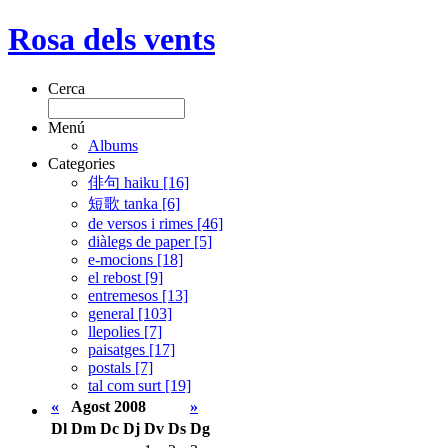
Rosa dels vents
Cerca
Menú
Albums
Categories
俳句 haiku [16]
短歌 tanka [6]
de versos i rimes [46]
diàlegs de paper [5]
e-mocions [18]
el rebost [9]
entremesos [13]
general [103]
llepolies [7]
paisatges [17]
postals [7]
tal com surt [19]
«
Agost 2008
»
Dl
Dm
Dc
Dj
Dv
Ds
Dg