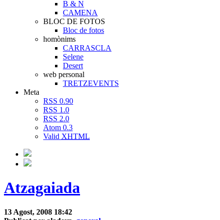
B & N
CAMENA
BLOC DE FOTOS
Bloc de fotos
homònims
CARRASCLA
Selene
Desert
web personal
TRETZEVENTS
Meta
RSS 0.90
RSS 1.0
RSS 2.0
Atom 0.3
Valid
XHTML
Atzagaiada
13 Agost, 2008 18:42