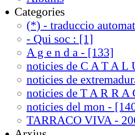
Categories
(*) - traduccio automat
- Qui soc : [1]
A g e n d a - [133]
noticies de C A T A L 
noticies de extremadur
noticies de T A R R A 
noticies del mon - [14
TARRACO VIVA - 200
Arxius