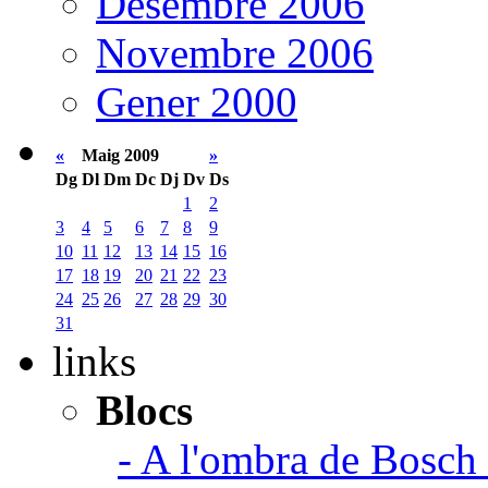
Desembre 2006
Novembre 2006
Gener 2000
«
Maig 2009
»
Dg
Dl
Dm
Dc
Dj
Dv
Ds
1
2
3
4
5
6
7
8
9
10
11
12
13
14
15
16
17
18
19
20
21
22
23
24
25
26
27
28
29
30
31
links
Blocs
- A l'ombra de Bosch