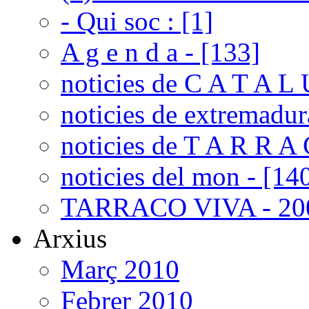
- Qui soc : [1]
A g e n d a - [133]
noticies de C A T A L 
noticies de extremadur
noticies de T A R R A 
noticies del mon - [14
TARRACO VIVA - 200
Arxius
Març 2010
Febrer 2010