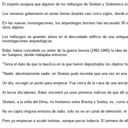
El experto asegura que algunos de los hallazgos de Skelani y Srebrenica s
Los romanos gobernaron en estas tierras durante casi cinco siglos, desde el
En las nuevas investigaciones, los arqueólogos bosnios han excavado 30 mon
otros objetos.
Los hallazgos se guardan ahora en el descuidado edificio de una antigua 
investigaciones arqueológicas.
Babic había concebido ya antes de la guerra bosnia (1992-1995) la idea d
en Sarajevo, donde trabajaba entonces.
"Tenía el dato de que la basílica en la que fueron depositados los objetos
"Nadie, absolutamente nadie, en Skelani pudo recordar que una vez en esa
Un día, escogió un punto para empezar. Fue cerca de la casa de una anciana
Al tercer día labores, Babic encontró ya unos primeros indicios de que allí 
Skelani, a la orilla del Drina, río fronterizo entre Bosnia y Serbia, es, com
No se capta ninguna emisora de radio, sólo se ve un canal de televisión, el p
Pero ya empiezan a acudir turistas, aunque pocos todavía. El primero de el