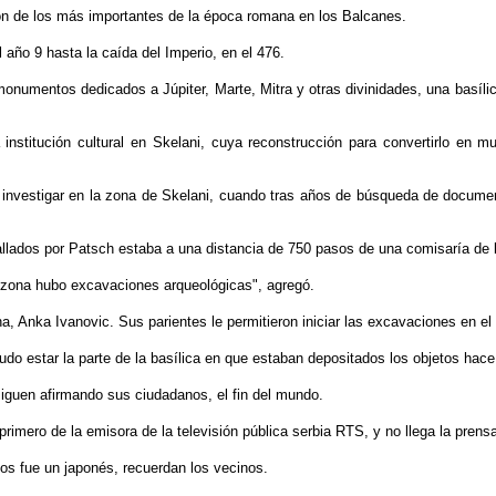
on de los más importantes de la época romana en los Balcanes.
 año 9 hasta la caída del Imperio, en el 476.
umentos dedicados a Júpiter, Marte, Mitra y otras divinidades, una basílica
institución cultural en Skelani, cuya reconstrucción para convertirlo en m
e investigar en la zona de Skelani, cuando tras años de búsqueda de documen
 hallados por Patsch estaba a una distancia de 750 pasos de una comisaría de 
 zona hubo excavaciones arqueológicas", agregó.
, Anka Ivanovic. Sus parientes le permitieron iniciar las excavaciones en el 
pudo estar la parte de la basílica en que estaban depositados los objetos hac
o siguen afirmando sus ciudadanos, el fin del mundo.
rimero de la emisora de la televisión pública serbia RTS, y no llega la prensa
los fue un japonés, recuerdan los vecinos.