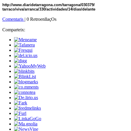
http://www.diaridetarragona.com/tarragona/030379/
tarraco/viva/arranca/330/actividades/14/dias/delante
Comentaris
| 0 RetroenllaçOs
Comparteix: