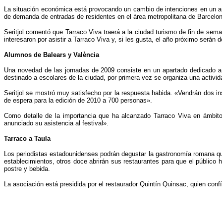
La situación económica está provocando un cambio de intenciones en un ampl
de demanda de entradas de residentes en el área metropolitana de Barcelo
Seritjol comentó que Tarraco Viva traerá a la ciudad turismo de fin de se
interesaron por asistir a Tarraco Viva y, si les gusta, el año próximo serán 
Alumnos de Balears y València
Una novedad de las jornadas de 2009 consiste en un apartado dedicado a
destinado a escolares de la ciudad, por primera vez se organiza una activi
Seritjol se mostró muy satisfecho por la respuesta habida. «Vendrán dos in
de espera para la edición de 2010 a 700 personas».
Como detalle de la importancia que ha alcanzado Tarraco Viva en ámbitos
anunciado su asistencia al festival».
Tarraco a Taula
Los periodistas estadounidenses podrán degustar la gastronomía romana que 
establecimientos, otros doce abrirán sus restaurantes para que el público 
postre y bebida.
La asociación está presidida por el restaurador Quintín Quinsac, quien con