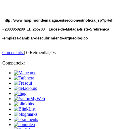
http://www.laopiniondemalaga.es/secciones/noticia.jsp?pRef
=2009050200_11_255789__Luces-de-Malaga-triste-Srebrenica
-empieza-cambiar-descubrimiento-arqueologico
Comentaris
| 0 RetroenllaçOs
Comparteix: