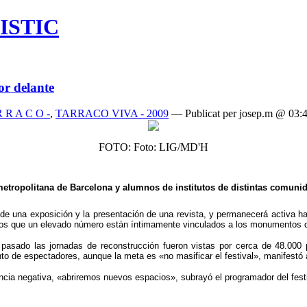
ISTIC
or delante
 R R A C O -
,
TARRACO VIVA - 2009
— Publicat per josep.m @ 03:
FOTO: Foto: LIG/MD'H
a metropolitana de Barcelona y alumnos de institutos de distintas comu
de una exposición y la presentación de una revista, y permanecerá activa h
 los que un elevado número están íntimamente vinculados a los monumentos 
 pasado las jornadas de reconstrucción fueron vistas por cerca de 48.000 
 de espectadores, aunque la meta es «no masificar el festival», manifestó al 
ncia negativa, «abriremos nuevos espacios», subrayó el programador del festi