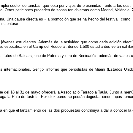
io sector de turistas, que opta por viajes de proximidad frente a los desti
na. Otras peticiones proceden de zonas tan diversas como Madrid, València,
mana. Una causa directa es «la promoción que se ha hecho del festival, como
doscientas».
 jóvenes estudiantes. Además de la actividad que como cada edición efectú
dad específica en el Camp del Roqueral, donde 1.500 estudiantes verán exhibic
stitutos de Balears, uno de Paterna y otro de Benicarló», además de varios 
 internacionales, Seritjol informó que periodistas de Miami (Estados Unid
del 18 al 31 de mayo ofrecerá la Associació Tarraco a Taula. Junto a menús 
haga la Ruta de tastets. Por diez euros se podrán degustar cinco tapas roma
fía en que el lanzamiento de las dos propuestas contribuya a dar a conocer l