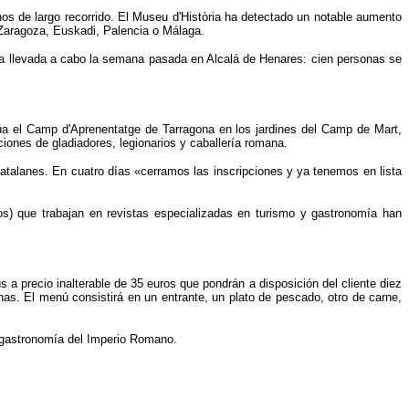
nos de largo recorrido. El Museu d'Història ha detectado un notable aumento
 Zaragoza, Euskadi, Palencia o Málaga.
 la llevada a cabo la semana pasada en Alcalá de Henares: cien personas se
a el Camp d'Aprenentatge de Tarragona en los jardines del Camp de Mart,
iones de gladiadores, legionarios y caballería romana.
catalanes. En cuatro días «cerramos las inscripciones y ya tenemos en lista
os) que trabajan en revistas especializadas en turismo y gastronomía han
a precio inalterable de 35 euros que pondrán a disposición del cliente diez
nas. El menú consistirá en un entrante, un plato de pescado, otro de carne,
a gastronomía del Imperio Romano.