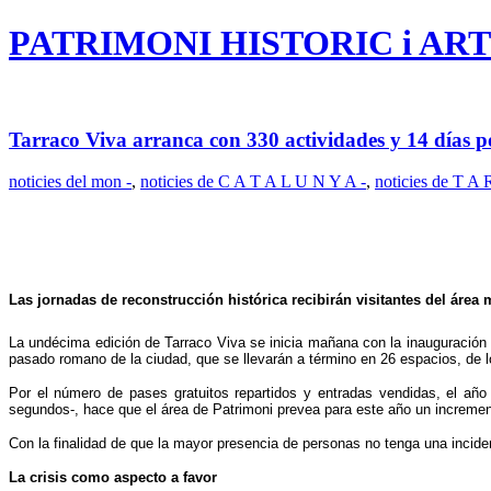
PATRIMONI HISTORIC i ART
Tarraco Viva arranca con 330 actividades y 14 días p
noticies del mon -
,
noticies de C A T A L U N Y A -
,
noticies de T A
Las jornadas de reconstrucción histórica recibirán visitantes del áre
La undécima edición de Tarraco Viva se inicia mañana con la inauguración 
pasado romano de la ciudad, que se llevarán a término en 26 espacios, de
Por el número de pases gratuitos repartidos y entradas vendidas, el año
segundos-, hace que el área de Patrimoni prevea para este año un incremento
Con la finalidad de que la mayor presencia de personas no tenga una incide
La crisis como aspecto a favor