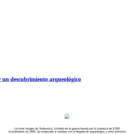
r un descubrimiento arqueológico
La triste imagen de Srebrenica, símbolo de la guerra bosnia por la matanza de 8.000
musulmanes en 1995, ha empezado a cambiar con la llegada de arqueólogos y unos primeros