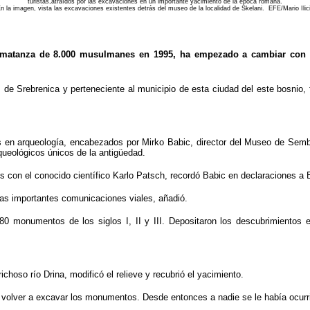
turistas,atraídos por las excavaciones en un importante yacimiento de la época romana.
n la imagen, vista las excavaciones existentes detrás del museo de la localidad de Skelani. EFE/Mario Ilic
a matanza de 8.000 musulmanes en 1995, ha empezado a cambiar con la
de Srebrenica y perteneciente al municipio de esta ciudad del este bosnio, f
en arqueología, encabezados por Mirko Babic, director del Museo de Semberij
ueológicos únicos de la antigüedad.
 con el conocido científico Karlo Patsch, recordó Babic en declaraciones a 
las importantes comunicaciones viales, añadió.
0 monumentos de los siglos I, II y III. Depositaron los descubrimientos e
ichoso río Drina, modificó el relieve y recubrió el yacimiento.
volver a excavar los monumentos. Desde entonces a nadie se le había ocurrid