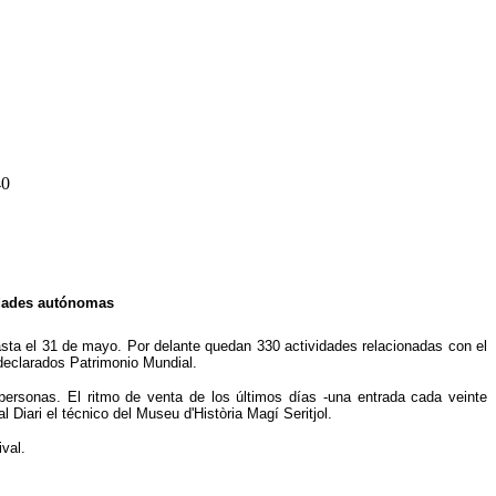
40
nidades autónomas
asta el 31 de mayo. Por delante quedan 330 actividades relacionadas con el
declarados Patrimonio Mundial.
personas. El ritmo de venta de los últimos días -una entrada cada veinte
Diari el técnico del Museu d'Història Magí Seritjol.
val.