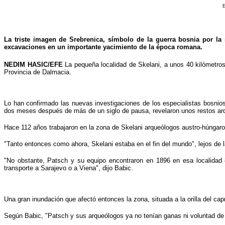
E
La triste imagen de Srebrenica, símbolo de la guerra bosnia por l
excavaciones en un importante yacimiento de la época romana.
NEDIM HASIC/EFE
La pequeña localidad de Skelani, a unos 40 kilómetros 
Provincia de Dalmacia.
Lo han confirmado las nuevas investigaciones de los especialistas bosnios 
dos meses después de más de un siglo de pausa, revelaron unos restos arq
Hace 112 años trabajaron en la zona de Skelani arqueólogos austro-húngaros
"Tanto entonces como ahora, Skelani estaba en el fin del mundo", lejos de 
"No obstante, Patsch y su equipo encontraron en 1896 en esa localidad 8
transporte a Sarajevo o a Viena", dijo Babic.
Una gran inundación que afectó entonces la zona, situada a la orilla del capr
Según Babic, "Patsch y sus arqueólogos ya no tenían ganas ni voluntad de 