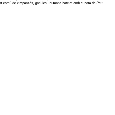
ssat comú de ximpanzés, goril·les i humans batejat amb el nom de
Pau
.