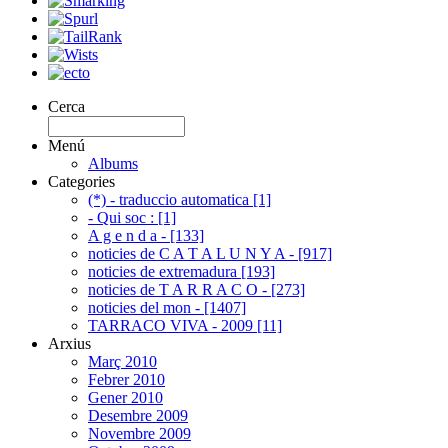
Cerca
Menú
Albums
Categories
(*) - traduccio automatica [1]
- Qui soc : [1]
A g e n d a - [133]
noticies de C A T A L U N Y A - [917]
noticies de extremadura [193]
noticies de T A R R A C O - [273]
noticies del mon - [1407]
TARRACO VIVA - 2009 [11]
Arxius
Març 2010
Febrer 2010
Gener 2010
Desembre 2009
Novembre 2009