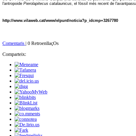
l'antropoide
Pierolapitecus catalaunicus
, el fòssil més recent de l'avantpa
http://www.vilaweb.cat/www/elpunt/noticia?p_idcmp=3267780
Comentaris
| 0 RetroenllaçOs
Comparteix: