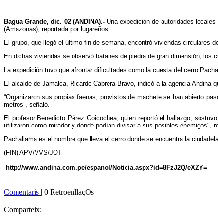
Bagua Grande, dic. 02 (ANDINA).-
Una expedición de autoridades locales v
(Amazonas), reportada por lugareños.
El grupo, que llegó el último fin de semana, encontró viviendas circulares d
En dichas viviendas se observó batanes de piedra de gran dimensión, los cua
La expedición tuvo que afrontar dificultades como la cuesta del cerro Pachal
El alcalde de Jamalca, Ricardo Cabrera Bravo, indicó a la agencia Andina q
“Organizaron sus propias faenas, provistos de machete se han abierto paso
metros”, señaló.
El profesor Benedicto Pérez Goicochea, quien reportó el hallazgo, sostuv
utilizaron como mirador y donde podían divisar a sus posibles enemigos", re
Pachallama es el nombre que lleva el cerro donde se encuentra la ciudadel
(FIN) APV/VVS/JOT
http://www.andina.com.pe/espanol/Noticia.aspx?id=8FzJ2Q/eXZY=
Comentaris
| 0 RetroenllaçOs
Comparteix: