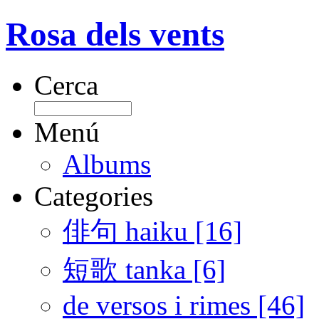
Rosa dels vents
Cerca
Menú
Albums
Categories
俳句 haiku [16]
短歌 tanka [6]
de versos i rimes [46]