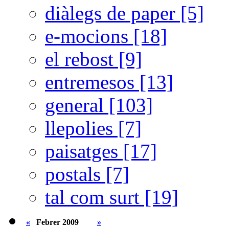
diàlegs de paper [5]
e-mocions [18]
el rebost [9]
entremesos [13]
general [103]
llepolies [7]
paisatges [17]
postals [7]
tal com surt [19]
«
Febrer 2009
»