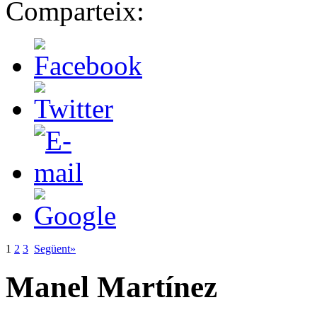
Comparteix:
1
2
3
Següent»
Manel Martínez