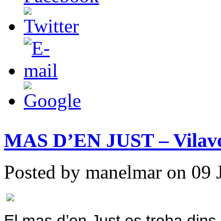
MAS D’EN JUST – Vilav
Posted by manelmar on 09 J
El mas d’en Just es troba dins 