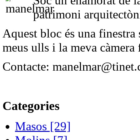
Sóc un enamorat de l
patrimoni arquitectònic
Aquest bloc és una finestra 
meus ulls i la meva càmera 
Contacte: manelmar@tinet.
Categories
Masos [29]