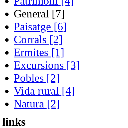
Patrimoni [4]
General [7]
Paisatge [6]
Corrals [2]
Ermites [1]
Excursions [3]
Pobles [2]
Vida rural [4]
Natura [2]
links