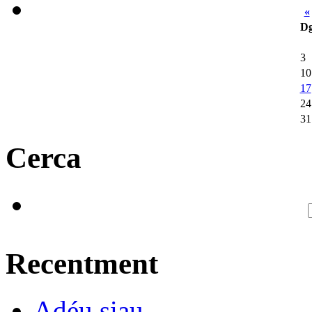
«
D
3
10
17
24
31
Cerca
Recentment
Adéu siau