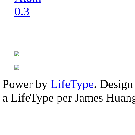
Power by
LifeType
. Desig
a LifeType per James Huan