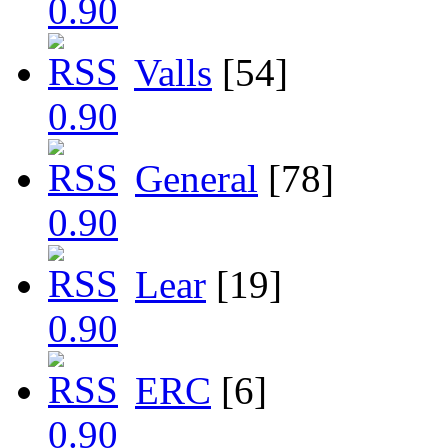
Valls
[54]
General
[78]
Lear
[19]
ERC
[6]