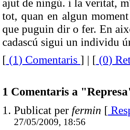
ajut de ningú. i la veritat, 
tot, quan en algun moment 
que puguin dir o fer. En aix
cadascú sigui un individu ún
[
(1) Comentaris
]
| [
(0) Re
1 Comentaris a "Represa
Publicat per
fermin
[
Res
27/05/2009, 18:56