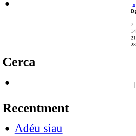
«
D
7
14
21
28
Cerca
Recentment
Adéu siau