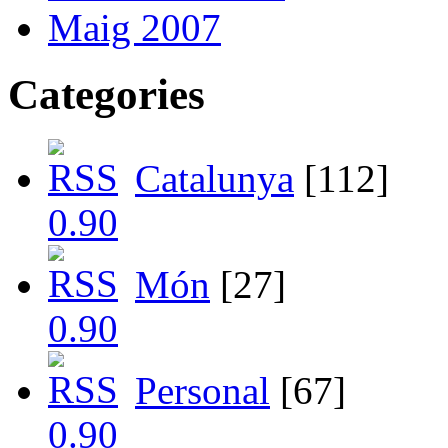
Maig 2007
Categories
Catalunya
[112]
Món
[27]
Personal
[67]