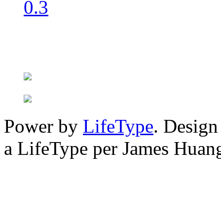
Power by
LifeType
. Desig
a LifeType per James Huan