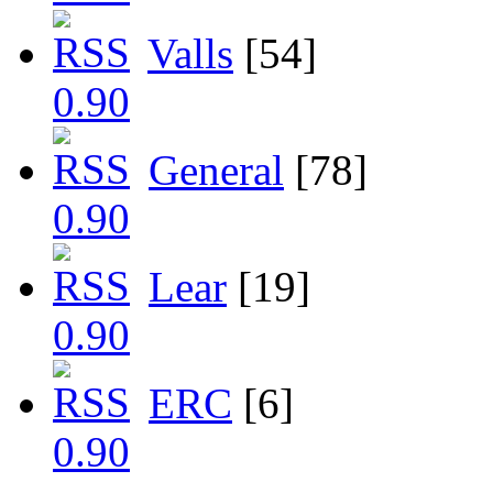
Valls
[54]
General
[78]
Lear
[19]
ERC
[6]