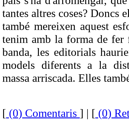
país s'ha d'arromengar, que
tantes altres coses? Doncs el
també mereixen aquest esfo
tenim amb la forma de fer f
banda, les editorials hauri
models diferents a la dist
massa arriscada. Elles també
[
(0) Comentaris
]
| [
(0) Re