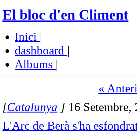
El bloc d'en Climent
Inici
|
dashboard
|
Albums
|
« Anter
[
Catalunya
]
16 Setembre, 
L'Arc de Berà s'ha esfondra