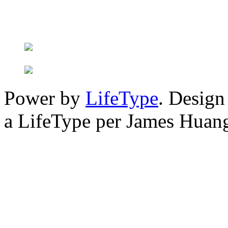
Power by
LifeType
. Desig
a LifeType per James Huan