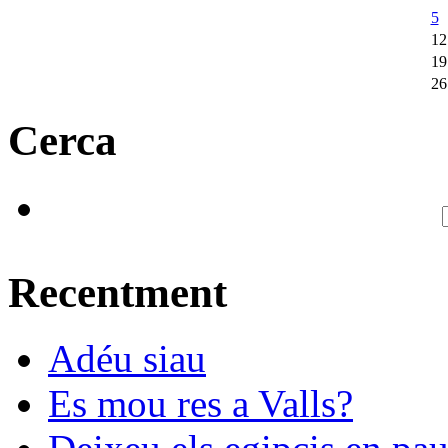
5
12
19
26
Cerca
Recentment
Adéu siau
Es mou res a Valls?