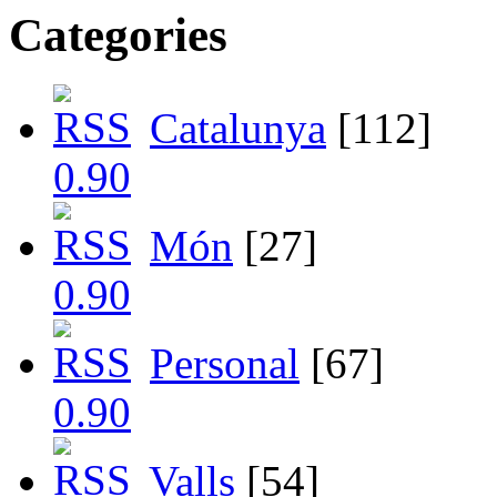
Categories
Catalunya
[112]
Món
[27]
Personal
[67]
Valls
[54]