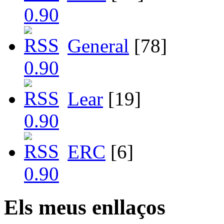
General
[78]
Lear
[19]
ERC
[6]
Els meus enllaços