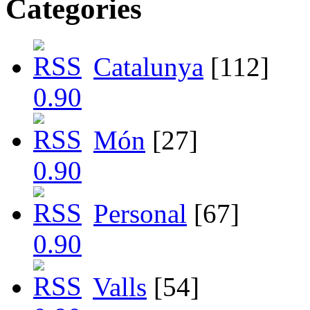
Categories
Catalunya
[112]
Món
[27]
Personal
[67]
Valls
[54]