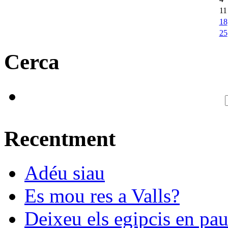
11
18
25
Cerca
Recentment
Adéu siau
Es mou res a Valls?
Deixeu els egipcis en pau