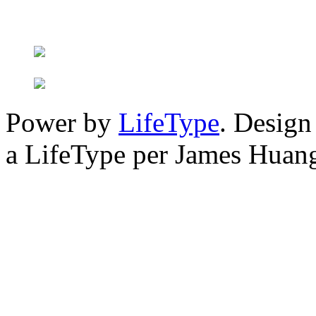
Power by
LifeType
. Desig
a LifeType per James Huan