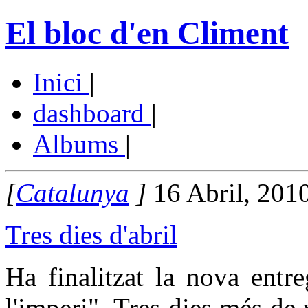
El bloc d'en Climent
Inici
|
dashboard
|
Albums
|
[
Catalunya
]
16 Abril, 201
Tres dies d'abril
Ha finalitzat la nova entr
l'imperi". Tres dies més de