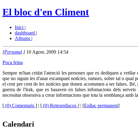
El bloc d'en Climent
Inici
|
dashboard
|
Albums
|
[
Personal
]
10 Agost, 2009 14:54
Poca feina
Sempre m'han cridat l'atenció les persones que es dediquen a vetllar e
que no siguin les d'anar escampant notícies, rumors, sobre tal o qual 
el cent per cent de les notícies que donen acostumen a ser falses. Bé
guerra de l'Irak, que es basaven en falses infomacions dels servei
necessitat obsessiva a crear informacions que tota la semblança amb la
[
(0) Comentaris
]
| [
(0) Retroenllaços
] | [
Enllaç permanent
]
Calendari