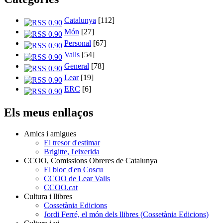
Catalunya
[112]
Món
[27]
Personal
[67]
Valls
[54]
General
[78]
Lear
[19]
ERC
[6]
Els meus enllaços
Amics i amigues
El tresor d'estimar
Brigitte, l'eixerida
CCOO, Comissions Obreres de Catalunya
El bloc d'en Coscu
CCOO de Lear Valls
CCOO.cat
Cultura i llibres
Cossetània Edicions
Jordi Ferré, el món dels llibres (Cossetània Edicions)