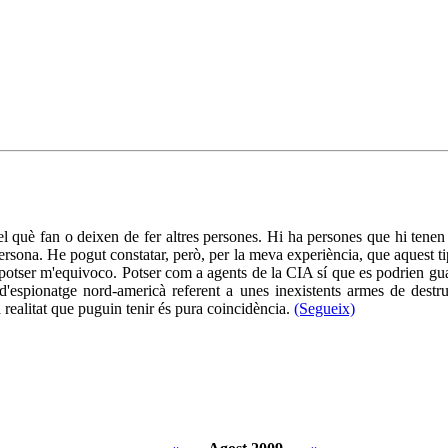
l què fan o deixen de fer altres persones. Hi ha persones que hi tenen 
persona. He pogut constatar, però, per la meva experiència, que aquest 
, potser m'equivoco. Potser com a agents de la CIA sí que es podrien gu
s d'espionatge nord-americà referent a unes inexistents armes de dest
 realitat que puguin tenir és pura coincidència.
(Segueix)