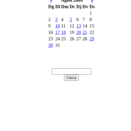
«
Agost 2009
»
Dg
Dl
Dm
Dc
Dj
Dv
Ds
1
2
3
4
5
6
7
8
9
10
11
12
13
14
15
16
17
18
19
20
21
22
23
24
25
26
27
28
29
30
31