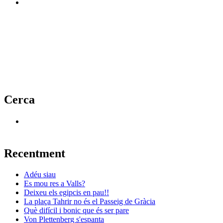
Cerca
Recentment
Adéu siau
Es mou res a Valls?
Deixeu els egipcis en pau!!
La plaça Tahrir no és el Passeig de Gràcia
Què difícil i bonic que és ser pare
Von Plettenberg s'espanta