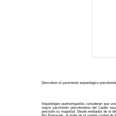
Descubren el yacimiento arqueológico precolombi
Arqueólogos puertorriqueños consideran que unos
mayor yacimiento precolombino del Caribe insul
precisión su magnitud. Desde mediados de la dé
Río Portugués, al norte de la sureña ciudad de 