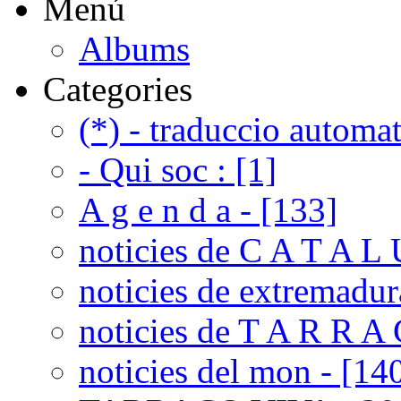
Menú
Albums
Categories
(*) - traduccio automat
- Qui soc : [1]
A g e n d a - [133]
noticies de C A T A L 
noticies de extremadur
noticies de T A R R A 
noticies del mon - [14