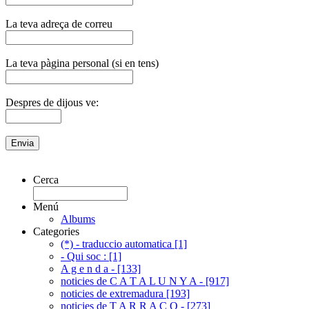
La teva adreça de correu
La teva pàgina personal (si en tens)
Despres de dijous ve:
Cerca
Menú
Albums
Categories
(*) - traduccio automatica [1]
- Qui soc : [1]
A g e n d a - [133]
noticies de C A T A L U N Y A - [917]
noticies de extremadura [193]
noticies de T A R R A C O - [273]