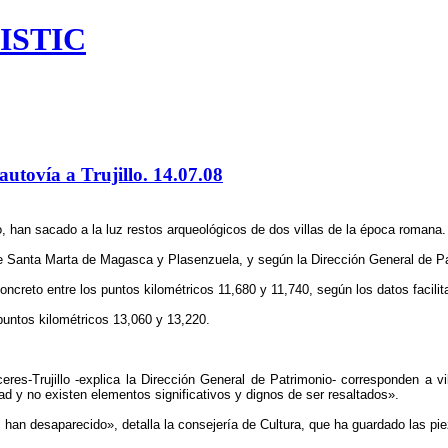
ISTIC
autovía a Trujillo. 14.07.08
lo, han sacado a la luz restos arqueológicos de dos villas de la época romana.
 de Santa Marta de Magasca y Plasenzuela, y según la Dirección General de Pa
concreto entre los puntos kilométricos 11,680 y 11,740, según los datos facili
untos kilométricos 13,060 y 13,220.
eres-Trujillo -explica la Dirección General de Patrimonio- corresponden a 
d y no existen elementos significativos y dignos de ser resaltados».
s han desaparecido», detalla la consejería de Cultura, que ha guardado las pi