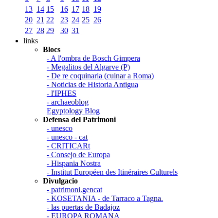
13
14
15
16
17
18
19
20
21
22
23
24
25
26
27
28
29
30
31
links
Blocs
- A l'ombra de Bosch Gimpera
- Megalitos del Algarve (P)
- De re coquinaria (cuinar a Roma)
- Noticias de Historia Antigua
- l'IPHES
- archaeoblog
Egyptology Blog
Defensa del Patrimoni
- unesco
- unesco - cat
- CRITICARt
- Consejo de Europa
- Hispania Nostra
- Institut Européen des Itinéraires Culturels
Divulgacio
- patrimoni.gencat
- KOSETANIA - de Tarraco a Tagna.
- las puertas de Badajoz
- EUROPA ROMANA