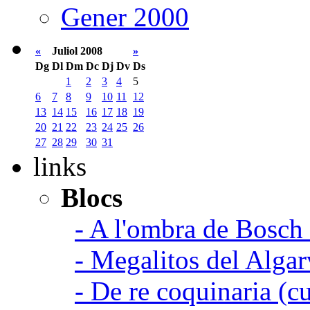
Gener 2000
«
Juliol 2008
»
Dg
Dl
Dm
Dc
Dj
Dv
Ds
1
2
3
4
5
6
7
8
9
10
11
12
13
14
15
16
17
18
19
20
21
22
23
24
25
26
27
28
29
30
31
links
Blocs
- A l'ombra de Bosch
- Megalitos del Algar
- De re coquinaria (c