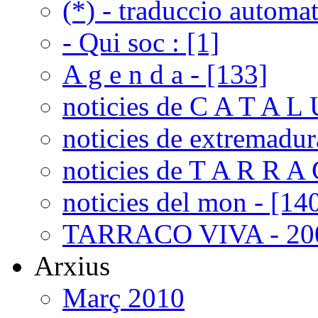
(*) - traduccio automat
- Qui soc : [1]
A g e n d a - [133]
noticies de C A T A L 
noticies de extremadur
noticies de T A R R A 
noticies del mon - [14
TARRACO VIVA - 200
Arxius
Març 2010