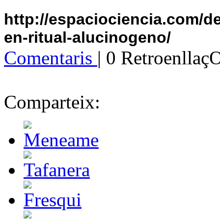
http://espaciociencia.com/d
en-ritual-alucinogeno/
Comentaris
| 0 Retroenllaç
Comparteix: