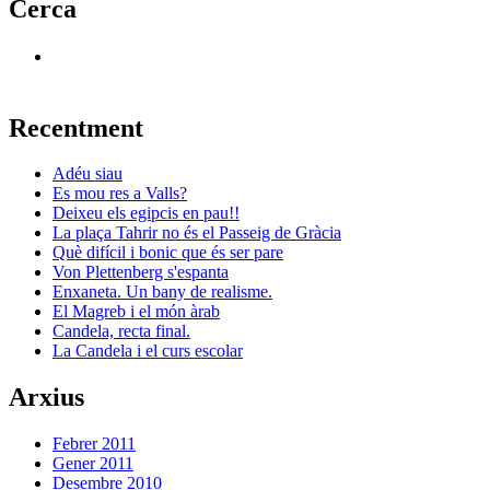
Cerca
Recentment
Adéu siau
Es mou res a Valls?
Deixeu els egipcis en pau!!
La plaça Tahrir no és el Passeig de Gràcia
Què difícil i bonic que és ser pare
Von Plettenberg s'espanta
Enxaneta. Un bany de realisme.
El Magreb i el món àrab
Candela, recta final.
La Candela i el curs escolar
Arxius
Febrer 2011
Gener 2011
Desembre 2010