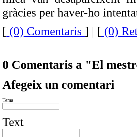
gràcies per haver-ho intent
[
(0) Comentaris
]
| [
(0) Re
0 Comentaris a "El mestre
Afegeix un comentari
Tema
Text