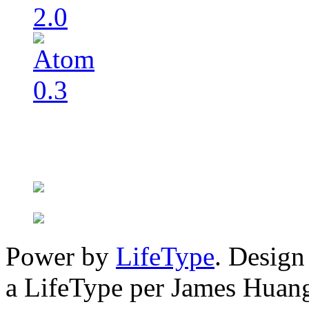
Power by
LifeType
. Desig
a LifeType per James Huan