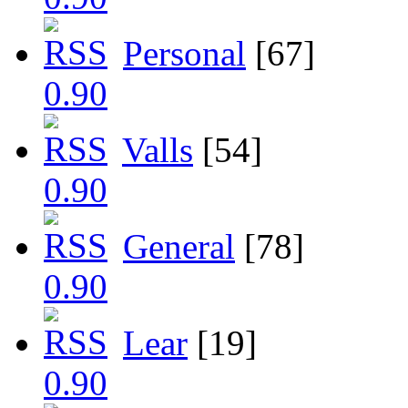
Personal
[67]
Valls
[54]
General
[78]
Lear
[19]