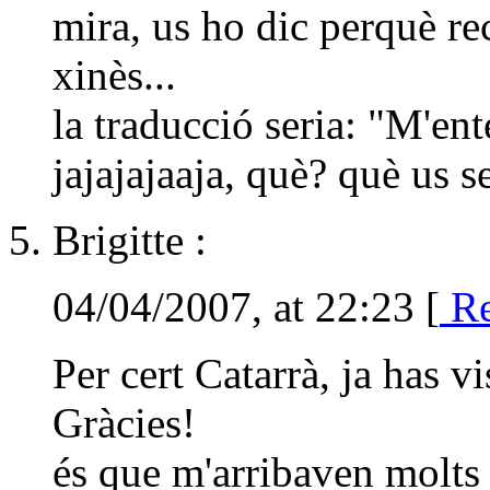
mira, us ho dic perquè re
xinès...
la traducció seria: "M'en
jajajajaaja, què? què us 
Brigitte :
04/04/2007, at 22:23 [
Re
Per cert Catarrà, ja has 
Gràcies!
és que m'arribaven molts 