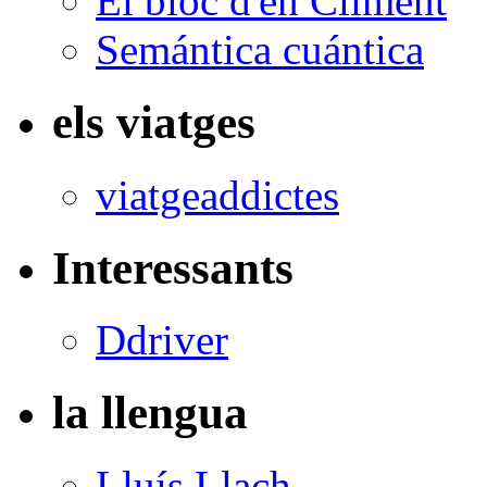
El bloc d'en Climent
Semántica cuántica
els viatges
viatgeaddictes
Interessants
Ddriver
la llengua
Lluís Llach