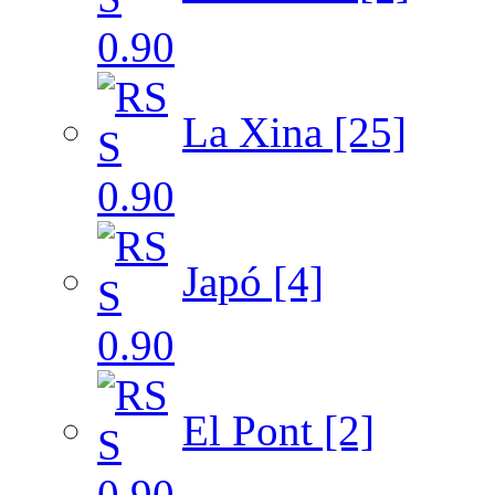
La Xina [25]
Japó [4]
El Pont [2]