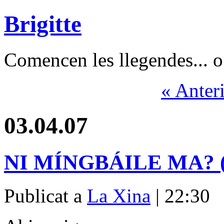
Brigitte
Comencen les llegendes... o 
« Anter
03.04.07
NI MÍNGBÁILE MA? (n
Publicat a
La Xina
| 22:30