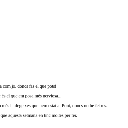
ca com jo, doncs fas el que pots!
e és el que em posa més nerviosa...
 a més li afegeixes que hem estat al Pont, doncs no he fet res.
r que aquesta setmana en tinc moltes per fer.