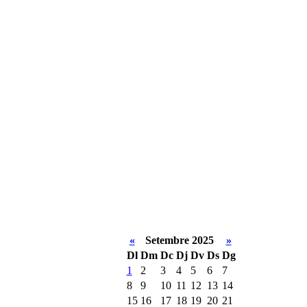
«
Setembre 2025
»
Dl
Dm
Dc
Dj
Dv
Ds
Dg
1
2
3
4
5
6
7
8
9
10
11
12
13
14
15
16
17
18
19
20
21