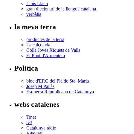
Lluís Llach
gran diccionari de la llengua catalana
verbàlia
la meva terra
productes de la terra
La calçotada
Colla Joves Xiquets de Valls
El Pont d'Armentera
Política
bloc d'ERC del Pla de Sta. Maria
Josep M Pallàs
Esquerra Republicana de Catalunya
webs catalenes
Tinet
tv3
Catalunya ràdio
Vilaweb