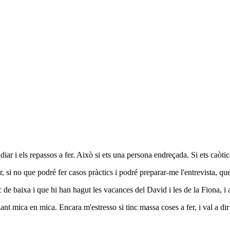
udiar i els repassos a fer. Això si ets una persona endreçada. Si ets caòti
si no que podré fer casos pràctics i podré preparar-me l'entrevista, qu
tic de baixa i que hi han hagut les vacances del David i les de la Fiona, i
rnant mica en mica. Encara m'estresso si tinc massa coses a fer, i val a di