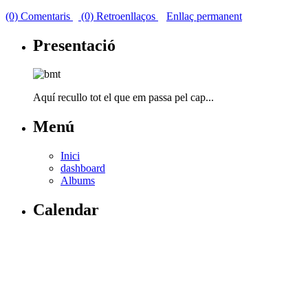
(0) Comentaris
(0) Retroenllaços
Enllaç permanent
Presentació
Aquí recullo tot el que em passa pel cap...
Menú
Inici
dashboard
Albums
Calendar