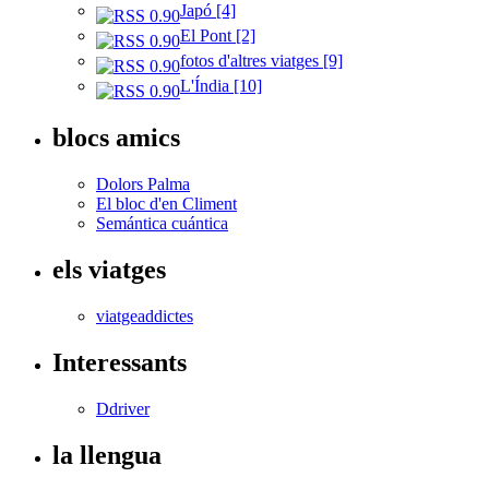
Japó [4]
El Pont [2]
fotos d'altres viatges [9]
L'Índia [10]
blocs amics
Dolors Palma
El bloc d'en Climent
Semántica cuántica
els viatges
viatgeaddictes
Interessants
Ddriver
la llengua