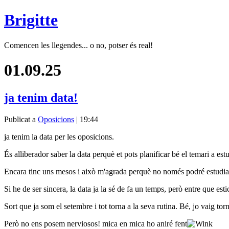
Brigitte
Comencen les llegendes... o no, potser és real!
01.09.25
ja tenim data!
Publicat a
Oposicions
| 19:44
ja tenim la data per les oposicions.
És alliberador saber la data perquè et pots planificar bé el temari a est
Encara tinc uns mesos i això m'agrada perquè no només podré estudiar, 
Si he de ser sincera, la data ja la sé de fa un temps, però entre que es
Sort que ja som el setembre i tot torna a la seva rutina. Bé, jo vaig to
Però no ens posem nerviosos! mica en mica ho aniré fent