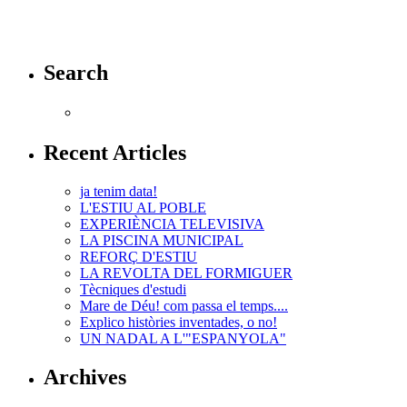
Search
Recent Articles
ja tenim data!
L'ESTIU AL POBLE
EXPERIÈNCIA TELEVISIVA
LA PISCINA MUNICIPAL
REFORÇ D'ESTIU
LA REVOLTA DEL FORMIGUER
Tècniques d'estudi
Mare de Déu! com passa el temps....
Explico històries inventades, o no!
UN NADAL A L'"ESPANYOLA"
Archives