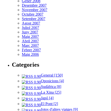
Gener 2008
Desembre 2007
Novembre 2007
Octubre 2007
Setembre 2007
Agost 2007
Juliol 2007
Juny 2007
Maig 2007
Abril 2007
Març 2007
Febrer 2007
Maig 2006
Categories
General [150]
Oposicions [4]
Sudàfrica [8]
La Xina [25]
Japó [4]
El Pont [2]
fotos d'altres viatges [9]