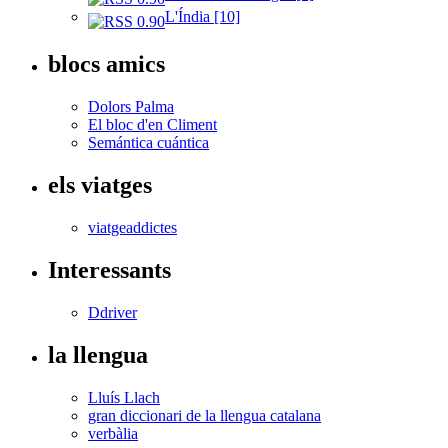
L'Índia [10]
blocs amics
Dolors Palma
El bloc d'en Climent
Semántica cuántica
els viatges
viatgeaddictes
Interessants
Ddriver
la llengua
Lluís Llach
gran diccionari de la llengua catalana
verbàlia