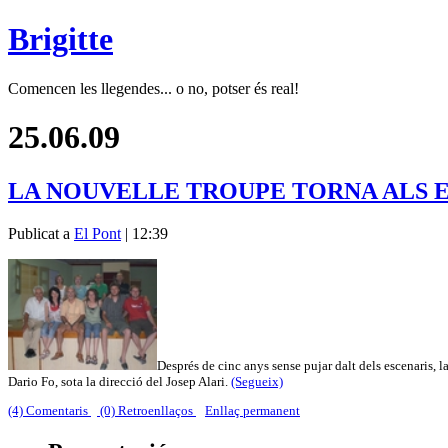
Brigitte
Comencen les llegendes... o no, potser és real!
25.06.09
LA NOUVELLE TROUPE TORNA ALS 
Publicat a
El Pont
| 12:39
Després de cinc anys sense pujar dalt dels escenaris,
Dario Fo, sota la direcció del Josep Alari.
(Segueix)
(4) Comentaris
(0) Retroenllaços
Enllaç permanent