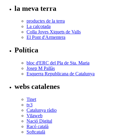
la meva terra
productes de la terra
La calçotada
Colla Joves Xiquets de Valls
El Pont d'Armentera
Política
bloc d'ERC del Pla de Sta. Maria
Josep M Pallàs
Esquerra Republicana de Catalunya
webs catalenes
Tinet
tv3
Catalunya ràdio
Vilaweb
Nació Digital
Racó català
Softcatalà