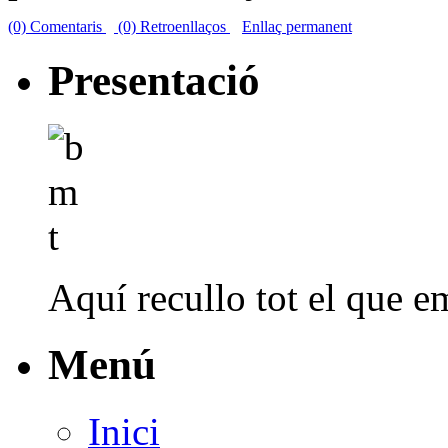
(0) Comentaris
(0) Retroenllaços
Enllaç permanent
Presentació
Aquí recullo tot el que em
Menú
Inici