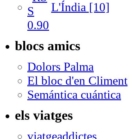
L'Índia [10]
blocs amics
Dolors Palma
El bloc d'en Climent
Semántica cuántica
els viatges
viatgeaddictes