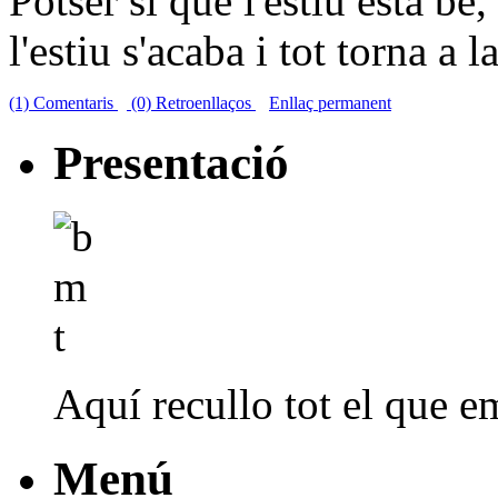
Potser sí que l'estiu està b
l'estiu s'acaba i tot torna a 
(1) Comentaris
(0) Retroenllaços
Enllaç permanent
Presentació
Aquí recullo tot el que em
Menú