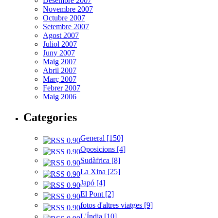
Desembre 2007
Novembre 2007
Octubre 2007
Setembre 2007
Agost 2007
Juliol 2007
Juny 2007
Maig 2007
Abril 2007
Març 2007
Febrer 2007
Maig 2006
Categories
General [150]
Oposicions [4]
Sudàfrica [8]
La Xina [25]
Japó [4]
El Pont [2]
fotos d'altres viatges [9]
L'Índia [10]