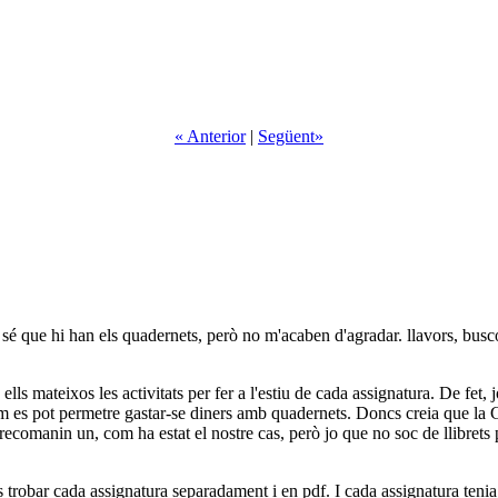
« Anterior
|
Següent»
a sé que hi han els quadernets, però no m'acaben d'agradar. llavors, busco 
ls mateixos les activitats per fer a l'estiu de cada assignatura. De fet, 
om es pot permetre gastar-se diners amb quadernets. Doncs creia que la G
n recomanin un, com ha estat el nostre cas, però jo que no soc de llibret
s trobar cada assignatura separadament i en pdf. I cada assignatura tenia