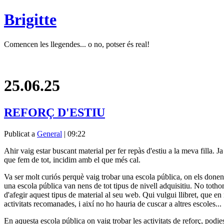
Brigitte
Comencen les llegendes... o no, potser és real!
25.06.25
REFORÇ D'ESTIU
Publicat a
General
| 09:22
Ahir vaig estar buscant material per fer repàs d'estiu a la meva filla. J
que fem de tot, incidim amb el que més cal.
Va ser molt curiós perquè vaig trobar una escola pública, on els donen el
una escola pública van nens de tot tipus de nivell adquisitiu. No toth
d'afegir aquest tipus de material al seu web. Qui vulgui llibret, que e
activitats recomanades, i així no ho hauria de cuscar a altres escoles...
En aquesta escola pública on vaig trobar les activitats de reforç, podie