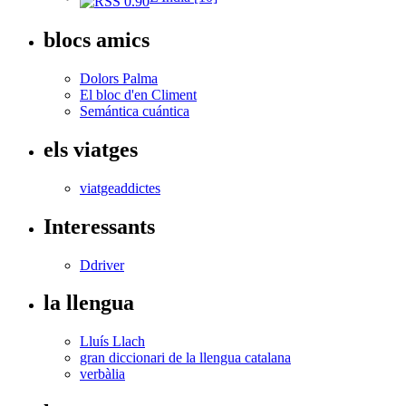
blocs amics
Dolors Palma
El bloc d'en Climent
Semántica cuántica
els viatges
viatgeaddictes
Interessants
Ddriver
la llengua
Lluís Llach
gran diccionari de la llengua catalana
verbàlia