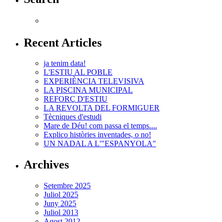
Recent Articles
ja tenim data!
L'ESTIU AL POBLE
EXPERIÈNCIA TELEVISIVA
LA PISCINA MUNICIPAL
REFORÇ D'ESTIU
LA REVOLTA DEL FORMIGUER
Tècniques d'estudi
Mare de Déu! com passa el temps....
Explico històries inventades, o no!
UN NADAL A L'"ESPANYOLA"
Archives
Setembre 2025
Juliol 2025
Juny 2025
Juliol 2013
Agost 2012