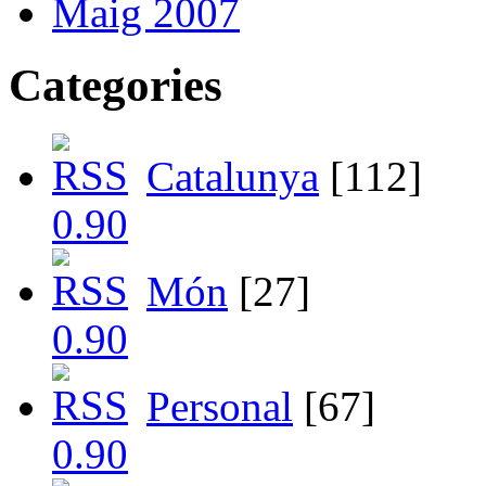
Maig 2007
Categories
Catalunya
[112]
Món
[27]
Personal
[67]