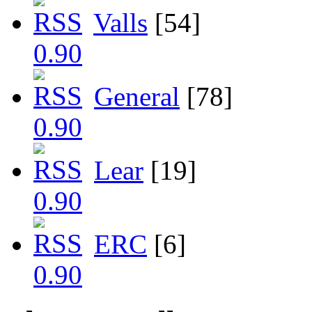
Valls
[54]
General
[78]
Lear
[19]
ERC
[6]