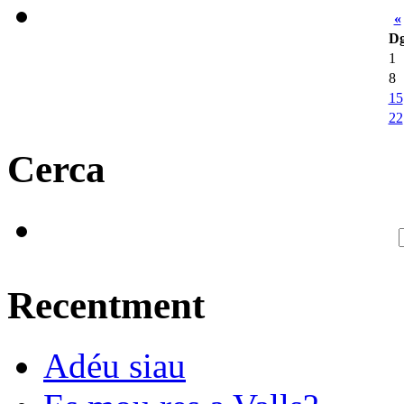
«
D
1
8
15
22
Cerca
Recentment
Adéu siau