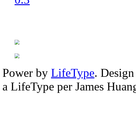
Power by
LifeType
. Desig
a LifeType per James Huan