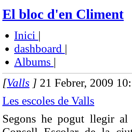
El bloc d'en Climent
Inici
|
dashboard
|
Albums
|
[
Valls
]
21 Febrer, 2009 10
Les escoles de Valls
Segons he pogut llegir al
Consell Escolar de la ciu