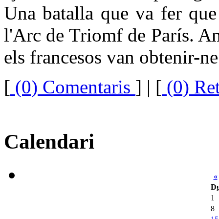
Una batalla que va fer que l
l'Arc de Triomf de París. 
els francesos van obtenir-ne
[
(0) Comentaris
]
| [
(0) Re
Calendari
«
D
1
8