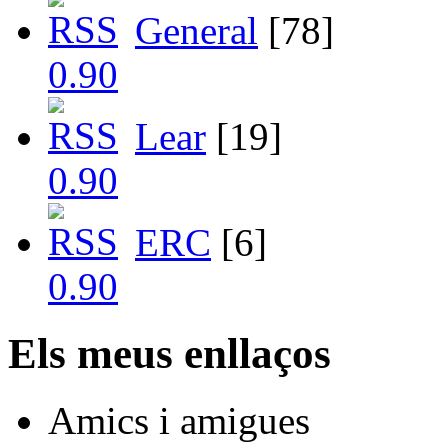
General
[78]
Lear
[19]
ERC
[6]
Els meus enllaços
Amics i amigues