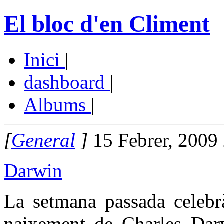
El bloc d'en Climent
Inici
|
dashboard
|
Albums
|
[
General
]
15 Febrer, 2009
Darwin
La setmana passada celebrà
naixement de Charles Darw