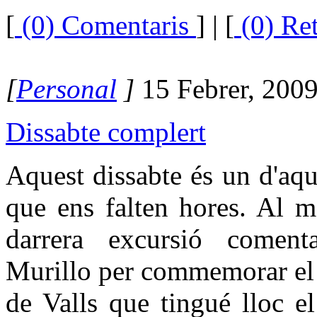
[
(0) Comentaris
]
| [
(0) Re
[
Personal
]
15 Febrer, 200
Dissabte complert
Aquest dissabte és un d'aq
que ens falten hores. Al m
darrera excursió comenta
Murillo per commemorar el d
de Valls que tingué lloc e