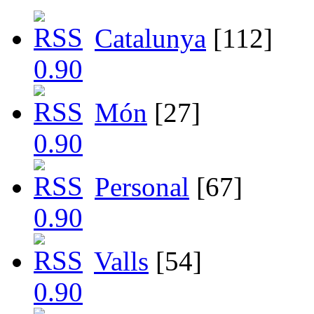
Catalunya
[112]
Món
[27]
Personal
[67]
Valls
[54]