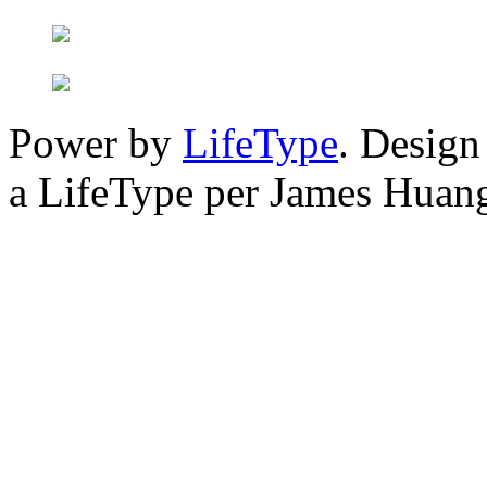
Power by
LifeType
. Desig
a LifeType per James Huan