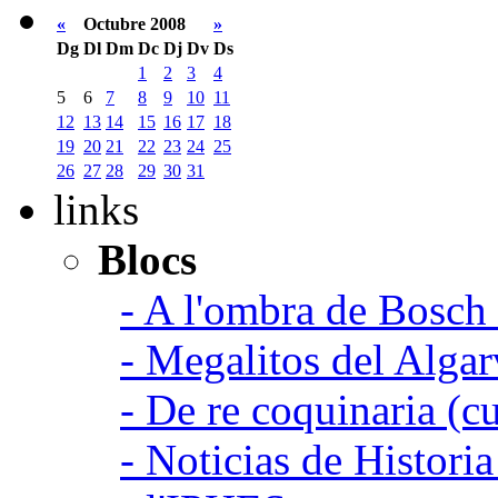
«
Octubre 2008
»
Dg
Dl
Dm
Dc
Dj
Dv
Ds
1
2
3
4
5
6
7
8
9
10
11
12
13
14
15
16
17
18
19
20
21
22
23
24
25
26
27
28
29
30
31
links
Blocs
- A l'ombra de Bosch
- Megalitos del Algar
- De re coquinaria (c
- Noticias de Histori