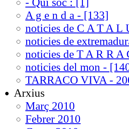
- Qui soc : [1]
A g e n d a - [133]
noticies de C A T A L 
noticies de extremadur
noticies de T A R R A 
noticies del mon - [14
TARRACO VIVA - 200
Arxius
Març 2010
Febrer 2010