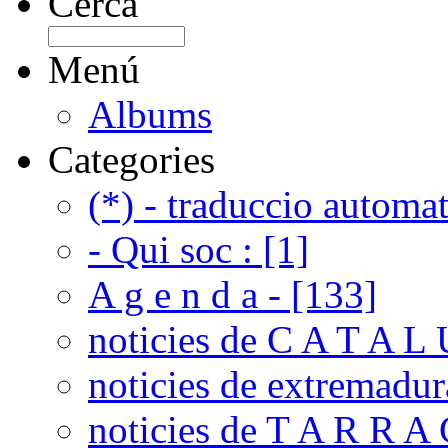
Cerca
Menú
Albums
Categories
(*) - traduccio automat
- Qui soc : [1]
A g e n d a - [133]
noticies de C A T A L 
noticies de extremadur
noticies de T A R R A 