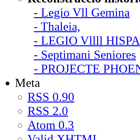
- Legio Vll Gemina
- Thaleia,
- LEGIO Vllll HISP
- Septimani Seniores
- PROJECTE PHOE
Meta
RSS 0.90
RSS 2.0
Atom 0.3
Valid
XHTML