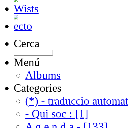
Cerca
Menú
Albums
Categories
(*) - traduccio automat
- Qui soc : [1]
A g e n d a - [133]