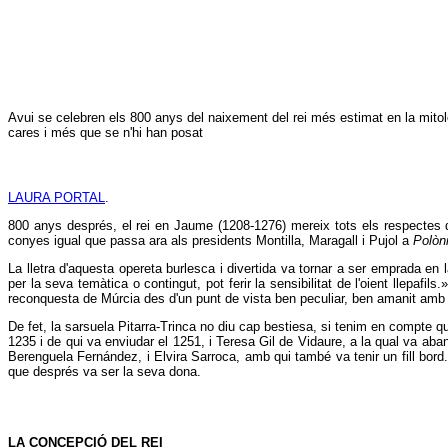
Avui se celebren els 800 anys del naixement del rei més estimat en la mitolog
cares i més que se n'hi han posat
LAURA PORTAL
.
800 anys després, el rei en Jaume (1208-1276) mereix tots els respectes de
conyes igual que passa ara als presidents Montilla, Maragall i Pujol a
Polòn
La lletra d'aquesta opereta burlesca i divertida va tornar a ser emprada en
per la seva temàtica o contingut, pot ferir la sensibilitat de l'oient llepafils
reconquesta de Múrcia des d'un punt de vista ben peculiar, ben amanit amb e
De fet, la sarsuela Pitarra-Trinca no diu cap bestiesa, si tenim en compte q
1235 i de qui va enviudar el 1251, i Teresa Gil de Vidaure, a la qual va ab
Berenguela Fernández, i Elvira Sarroca, amb qui també va tenir un fill bord
que després va ser la seva dona.
LA CONCEPCIÓ DEL REI