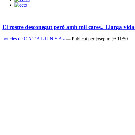
El rostre desconegut però amb mil cares.. Llarga vida
noticies de C A T A L U N Y A -
— Publicat per josep.m @ 11:50