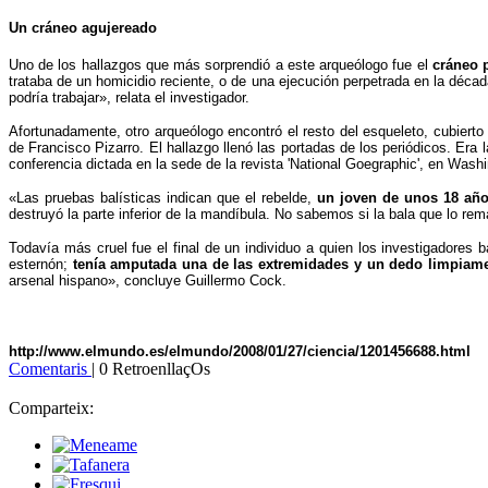
Un cráneo agujereado
Uno de los hallazgos que más sorprendió a este arqueólogo fue el
cráneo 
trataba de un homicidio reciente, o de una ejecución perpetrada en la déca
podría trabajar», relata el investigador.
Afortunadamente, otro arqueólogo encontró el resto del esqueleto, cubiert
de Francisco Pizarro. El hallazgo llenó las portadas de los periódicos. Era 
conferencia dictada en la sede de la revista 'National Goegraphic', en Washi
«Las pruebas balísticas indican que el rebelde,
un joven de unos 18 añ
destruyó la parte inferior de la mandíbula. No sabemos si la bala que lo rem
Todavía más cruel fue el final de un individuo a quien los investigadores
esternón;
tenía amputada una de las extremidades y un dedo limpiam
arsenal hispano», concluye Guillermo Cock.
http://www.elmundo.es/elmundo/2008/01/27/ciencia/1201456688.html
Comentaris
| 0 RetroenllaçOs
Comparteix: