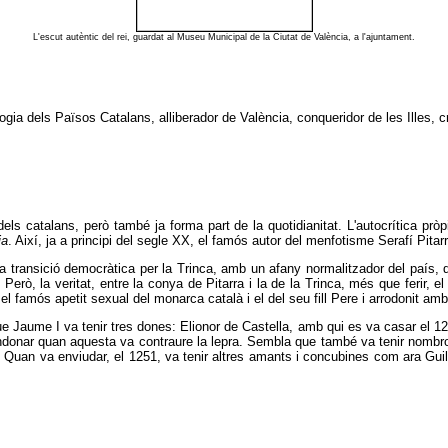
L'escut autèntic del rei, guardat al Museu Municipal de la Ciutat de València, a l'ajuntament.
ia dels Països Catalans, alliberador de València, conqueridor de les Illes, crea
ls catalans, però també ja forma part de la quotidianitat. L'autocrítica pr
ia
. Així, ja a principi del segle XX, el famós autor del menfotisme Serafí Pitar
 la transició democràtica per la Trinca, amb un afany normalitzador del país, 
.» Però, la veritat, entre la conya de Pitarra i la de la Trinca, més que ferir, 
l famós apetit sexual del monarca català i el del seu fill Pere i arrodonit 
ue Jaume I va tenir tres dones: Elionor de Castella, amb qui es va casar el 122
andonar quan aquesta va contraure la lepra. Sembla que també va tenir nombrose
. Quan va enviudar, el 1251, va tenir altres amants i concubines com ara Gui