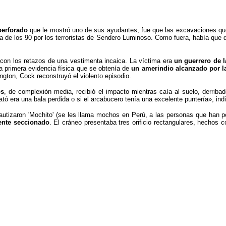
perforado
que le mostró uno de sus ayudantes, fue que las excavaciones que 
da de los 90 por los terroristas de Sendero Luminoso. Como fuera, había que 
o con los retazos de una vestimenta incaica. La víctima era
un guerrero de 
la primera evidencia física que se obtenía de
un amerindio alcanzado por l
ngton, Cock reconstruyó el violento episodio.
os
, de complexión media, recibió el impacto mientras caía al suelo, derrib
ató era una bala perdida o si el arcabucero tenía una excelente puntería», ind
 bautizaron 'Mochito' (se les llama mochos en Perú, a las personas que han 
ente seccionado
. El cráneo presentaba tres orificio rectangulares, hechos 