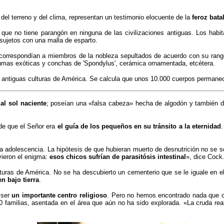
del terreno y del clima, representan un testimonio elocuente de la
feroz bata
 que no tiene parangón en ninguna de las civilizaciones antiguas. Los habi
 sujetos con una malla de esparto.
correspondían a miembros de la nobleza sepultados de acuerdo con su rango
plumas exóticas y conchas de 'Spondylus', cerámica ornamentada, etcétera.
antiguas culturas de América. Se calcula que unos 10.000 cuerpos permanece
al sol naciente
; poseían una «falsa cabeza» hecha de algodón y también d
de que el Señor era
el guía de los pequeños en su tránsito a la eternidad
.
la adolescencia. La hipótesis de que hubieran muerto de desnutrición no se so
vieron el enigma:
esos chicos sufrían de parasitósis intestinal
», dice Cock
ulturas de América. No se ha descubierto un cementerio que se le iguale en 
 bajo tierra
.
 ser
un importante centro religioso
. Pero no hemos encontrado nada que c
familias, asentada en el área que aún no ha sido explorada. «La cruda reali