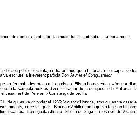
dor de símbols, protector d'animals, faldiller, atractiu... Un rei amb mil
òpia del seu poble, el català, no ha permès que el monarca s'escapés de les
ra va escriure la irreverent paròdia
Don Jaume el Conquistador
.
que va fer mal a les oïdes més puristes. Ells ja ho advertien: «Aquest disc,
el que fa la sarsuela rock és divertir i tractar de la conquesta de Mallorca i la
amb el casament de Pere amb Constança de Sicília.
1 i de qui es va divorciar el 1235; Violant d'Hongria, amb qui es va casar el
s amants, entre les quals, Blanca d'Antillón, amb qui va tenir un fill bord;
llema Cabrera, Berenguela Alfonso, Sibil·la de Saga i Teresa Gil de Vidaure,