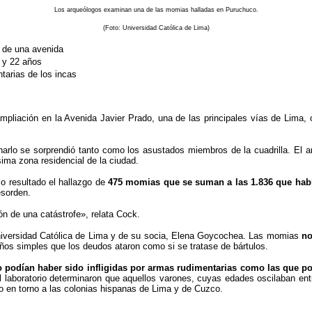
Los arqueólogos examinan una de las momias halladas en Puruchuco.
(Foto: Universidad Católica de Lima)
n de una avenida
 y 22 años
ntarias de los incas
 ampliación en la Avenida Javier Prado, una de las principales vías de Lima,
minarlo se sorprendió tanto como los asustados miembros de la cuadrilla. El
ima zona residencial de la ciudad.
o resultado el hallazgo de
475 momias que se suman a las 1.836 que habí
esorden.
ión de una catástrofe», relata Cock.
 Universidad Católica de Lima y de su socia, Elena Goycochea. Las momias
no
años simples que los deudos ataron como si se tratase de bártulos.
o podían haber sido infligidas por armas rudimentarias como las que po
laboratorio determinaron que aquellos varones, cuyas edades oscilaban entr
 en torno a las colonias hispanas de Lima y de Cuzco.