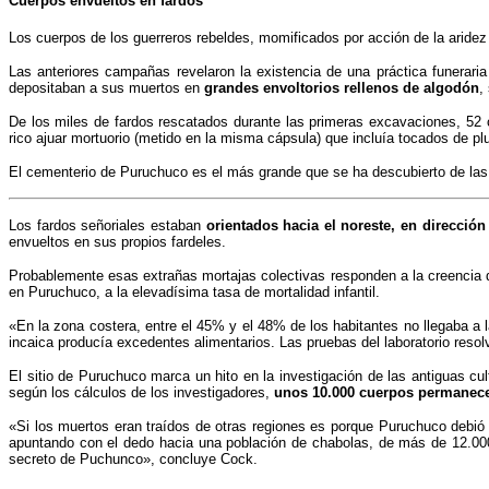
Cuerpos envueltos en fardos
Los cuerpos de los guerreros rebeldes, momificados por acción de la aridez 
Las anteriores campañas revelaron la existencia de una práctica funeraria
depositaban a sus muertos en
grandes envoltorios rellenos de algodón
,
De los miles de fardos rescatados durante las primeras excavaciones, 52 
rico ajuar mortuorio (metido en la misma cápsula) que incluía tocados de 
El cementerio de Puruchuco es el más grande que se ha descubierto de las 
Los fardos señoriales estaban
orientados hacia el noreste, en dirección 
envueltos en sus propios fardeles.
Probablemente esas extrañas mortajas colectivas responden a la creencia 
en Puruchuco, a la elevadísima tasa de mortalidad infantil.
«En la zona costera, entre el 45% y el 48% de los habitantes no llegaba a 
incaica producía excedentes alimentarios. Las pruebas del laboratorio resol
El sitio de Puruchuco marca un hito en la investigación de las antiguas c
según los cálculos de los investigadores,
unos 10.000 cuerpos permanecen
«Si los muertos eran traídos de otras regiones es porque Puruchuco debió
apuntando con el dedo hacia una población de chabolas, de más de 12.000 
secreto de Puchunco», concluye Cock.