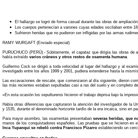
El hallazgo se logró de forma casual durante las obras de ampliació
Los cuerpos pertenecían a varones cuyas edades oscilaban entre 18
Sufrieron heridas que no pudieron ser infligidas por las armas rudime
RAMY WURGAFT (Enviado especial)
PURUCHUCO (PERÚ)
.- Súbitamente, el capataz que dirigía las obras de
había extraído
varios cráneos y otros restos de osamenta humana
.
Guillermo Cock se dirigió a toda velocidad al lugar del hallazgo y al exa
investigado entre los años 1999 y 2001, pudiera extenderse hasta la mismís
Las excavaciones de rescate, que comenzaron al día siguiente, dieron com
las más recientes estaban sepultadas casi a ras del suelo y en completo d
«En esta ocasión los sepultureros hicieron el trabajo deprisa bajo la impres
Había otras diferencias que capturaron la atención del investigador de la
y 1535, durante el denominado horizonte tardío de la era incaica, sino en p
Para mayor asombro, las osamentas presentaban
severas heridas, que n
manos de los conquistadores españoles. Las pruebas que se hicieron en el 
Inca Yupanqui se rebeló contra Francisco Pizarro
estableciendo un cerco