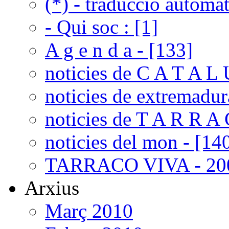
(*) - traduccio automat
- Qui soc : [1]
A g e n d a - [133]
noticies de C A T A L 
noticies de extremadur
noticies de T A R R A 
noticies del mon - [14
TARRACO VIVA - 200
Arxius
Març 2010