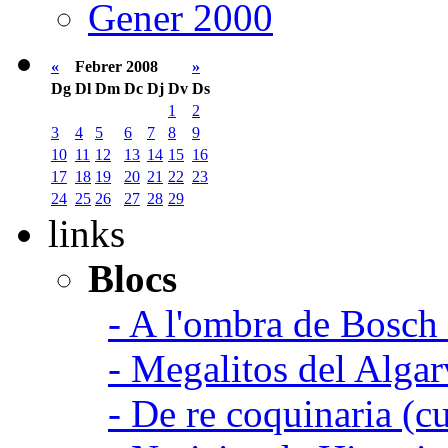
Gener 2000
«
Febrer 2008
»
Dg
Dl
Dm
Dc
Dj
Dv
Ds
1
2
3
4
5
6
7
8
9
10
11
12
13
14
15
16
17
18
19
20
21
22
23
24
25
26
27
28
29
links
Blocs
- A l'ombra de Bosch
- Megalitos del Algar
- De re coquinaria (c