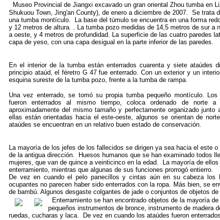
Museo Provincial de Jiangxi excavado un gran oriental Zhou tumba en Li
Shukuou Town, Jing'an County), de enero a diciembre de 2007.
Se trata d
una tumba montículo.
La base del túmulo se encuentra en una forma red
y 12 metros de altura.
.
La tumba pozo medidas de 14,5 metros de sur a no
a oeste, y 4 metros de profundidad.
La superficie de las cuatro paredes la
capa de yeso, con una capa desigual en la parte inferior de las paredes.
En el interior de la tumba están enterrados cuarenta y siete ataúdes 
principio ataúd, el féretro G 47 fue enterrado.
Con un exterior y un interi
esquina sureste de la tumba pozo, frente a la tumba de rampa.
Una vez enterrado, se tomó su propia tumba pequeño montículo. Los 
fueron enterrados al mismo tiempo, coloca ordenado de norte a 
aproximadamente del mismo tamaño y perfectamente organizado junto a 
ellas están orientadas hacia el este-oeste, algunos se orientan de norte
ataúdes se encuentran en un relativo buen estado de conservación.
La mayoría de los jefes de los fallecidos se dirigen ya sea hacia el este 
de la antigua dirección.
Huesos humanos que se han examinado todos lleg
mujeres, que van de quince a veinticinco en la edad.
La mayoría de ellos 
enterramiento, mientras que algunas de sus funciones prorrogó entierro.
De vez en cuando el pelo panecillos y cintas aún en su cabeza los 
ocupantes no parecen haber sido enterrados con la ropa.
Más bien, se env
de bambú.
Algunos desgaste colgantes de jade o conjuntos de objetos de 
Enterramiento se han encontrado objetos de la mayoría de 
pequeños instrumentos de bronce, instrumento de madera de h
ruedas, cucharas y laca.
De vez en cuando los ataúdes fueron enterrados