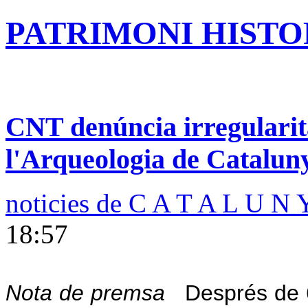
PATRIMONI HISTOR
CNT denúncia irregularita
l'Arqueologia de Catalun
noticies de C A T A L U N 
18:57
Nota de premsa
Després de 6 