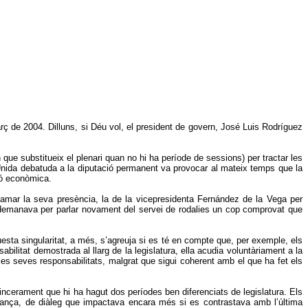
ç de 2004. Dilluns, si Déu vol, el president de govern, José Luis Rodríguez
que substitueix el plenari quan no hi ha període de sessions) per tractar les
da Unida debatuda a la diputació permanent va provocar al mateix temps que la
ió econòmica.
amar la seva presència, la de la vicepresidenta Fernández de la Vega per
s demanava per parlar novament del servei de rodalies un cop comprovat que
sta singularitat, a més, s’agreuja si es té en compte que, per exemple, els
ilitat demostrada al llarg de la legislatura, ella acudia voluntàriament a la
les seves responsabilitats, malgrat que sigui coherent amb el que ha fet els
incerament que hi ha hagut dos períodes ben diferenciats de legislatura. Els
perança, de diàleg que impactava encara més si es contrastava amb l’última