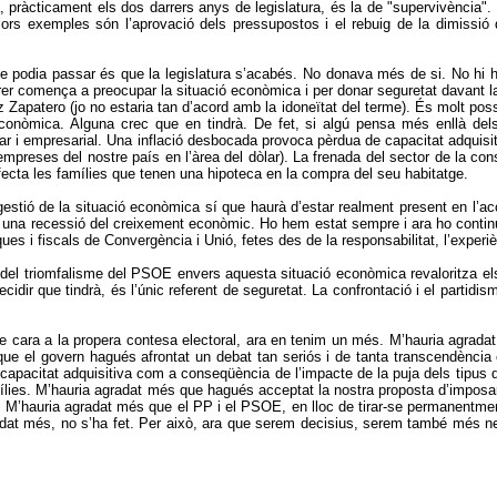
a, pràcticament els dos darrers anys de legislatura, és la de "supervivència"
lors exemples són l’aprovació dels pressupostos i el rebuig de la dimissió 
or que podia passar és que la legislatura s’acabés. No donava més de si. No 
r comença a preocupar la situació econòmica i per donar seguretat davant la 
patero (jo no estaria tan d’acord amb la idoneïtat del terme). És molt possi
conòmica. Alguna crec que en tindrà. De fet, si algú pensa més enllà del
ar i empresarial. Una inflació desbocada provoca pèrdua de capacitat adquisiti
 empreses del nostre país en l’àrea del dòlar). La frenada del sector de la c
fecta les famílies que tenen una hipoteca en la compra del seu habitatge.
la gestió de la situació econòmica sí que haurà d’estar realment present en l
rar una recessió del creixement econòmic. Ho hem estat sempre i ara ho contin
es i fiscals de Convergència i Unió, fetes des de la responsabilitat, l’experi
el triomfalisme del PSOE envers aquesta situació econòmica revaloritza els n
idir que tindrà, és l’únic referent de seguretat. La confrontació i el partid
e cara a la propera contesa electoral, ara en tenim un més. M’hauria agrada
que el govern hagués afrontat un debat tan seriós i de tanta transcendènci
apacitat adquisitiva com a conseqüència de l’impacte de la puja dels tipus 
mílies. M’hauria agradat més que hagués acceptat la nostra proposta d’imposar a 
 M’hauria agradat més que el PP i el PSOE, en lloc de tirar-se permanentment
radat més, no s’ha fet. Per això, ara que serem decisius, serem també més 