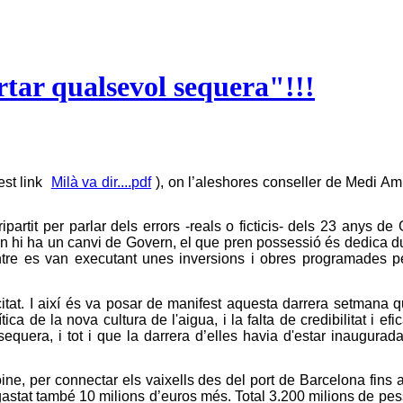
tar qualsevol sequera"!!!
est link
Milà va dir....pdf
), on l’aleshores conseller de Medi Amb
 tripartit per parlar dels errors -reals o ficticis- dels 23 anys
an hi ha un canvi de Govern, el que pren possessió és dedica du
tre es van executant unes inversions i obres programades pe
tat. I així és va posar de manifest aquesta darrera setmana q
tica de la nova cultura de l'aigua, i la falta de credibilitat i 
uera, i tot i que la darrera d’elles havia d'estar inaugurada
Roine, per connectar els vaixells des del port de Barcelona fins
 gastat també 10 milions d’euros més. Total 3.200 milions de pes