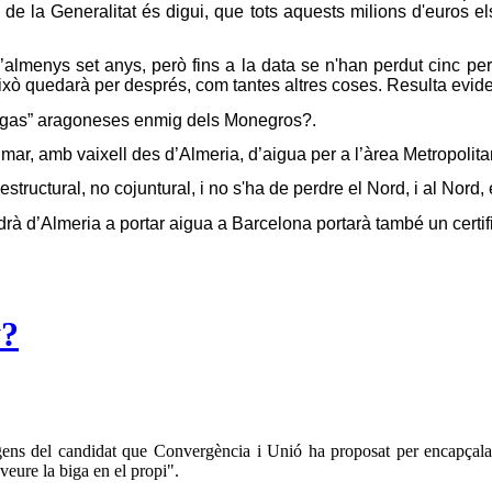
s de la Generalitat és digui, que tots aquests milions d'euros e
lmenys set anys, però fins a la data se n'han perdut cinc per 
ò quedarà per després, com tantes altres coses. Resulta evident 
 Vegas” aragoneses enmig dels Monegros?.
 mar, amb vaixell des d’Almeria, d’aigua per a l’àrea Metropoli
tructural, no cojuntural, i no s'ha de perdre el Nord, i al Nord, 
drà d’Almeria a
portar aigua a Barcelona portarà també un certi
y?
gens del candidat que Convergència i Unió ha proposat per encapçalar l
 veure la biga en el propi".