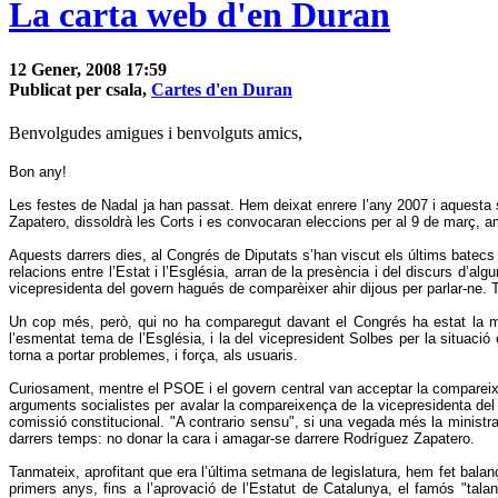
La carta web d'en Duran
12 Gener, 2008 17:59
Publicat per csala,
Cartes d'en Duran
Benvolgudes amigues i benvolguts amics,
Bon any!
Les festes de Nadal ja han passat. Hem deixat enrere l’any 2007 i aquesta 
Zapatero, dissoldrà les Corts i es convocaran eleccions per al 9 de març, 
Aquests darrers dies, al Congrés de Diputats s’han viscut els últims batecs 
relacions entre l’Estat i l’Església, arran de la presència i del discurs d’
vicepresidenta del govern hagués de comparèixer ahir dijous per parlar-ne. 
Un cop més, però, qui no ha comparegut davant el Congrés ha estat la mi
l’esmentat tema de l’Església, i la del vicepresident Solbes per la situa
torna a portar problemes, i força, als usuaris.
Curiosament, mentre el PSOE i el govern central van acceptar la compareixe
arguments socialistes per avalar la compareixença de la vicepresidenta del g
comissió constitucional. "A contrario sensu", si una vegada més la ministra
darrers temps: no donar la cara i amagar-se darrere Rodríguez Zapatero.
Tanmateix, aprofitant que era l’última setmana de legislatura, hem fet bala
primers anys, fins a l’aprovació de l’Estatut de Catalunya, el famós "tal