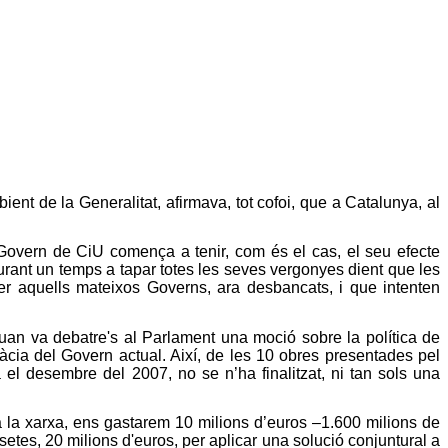
ient de la Generalitat
, afirmava, tot cofoi, que a Catalunya, al
 de Govern de CiU comença a tenir, com és el cas, el seu efecte
rant un temps a tapar totes les seves vergonyes dient que les
r aquells mateixos Governs, ara desbancats, i que intenten
uan va debatre's al Parlament una moció sobre la política de
eficàcia del Govern actual. Així, de les 10 obres presentades pel
 el desembre del 2007, no se n’ha finalitzat, ni tan sols una
 a la xarxa, ens gastarem 10 milions d’euros –1.600 milions de
setes, 20 milions d'euros, per aplicar una solució conjuntural a