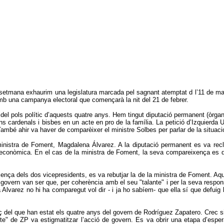
setmana exhaurim una legislatura marcada pel sagnant atemptat d l’11 de mar
amb una campanya electoral que començarà la nit del 21 de febrer.
del pols polític d’aquests quatre anys. Hem tingut diputació permanent (òrgan 
alguns cardenals i bisbes en un acte en pro de la família. La petició d’Izquier
També ahir va haver de comparèixer el ministre Solbes per parlar de la situac
nistra de Foment, Magdalena Álvarez. A la diputació permanent es va recl
ció econòmica. En el cas de la ministra de Foment, la seva compareixença e
nça dels dos vicepresidents, es va rebutjar la de la ministra de Foment. Aque
overn van ser que, per coherència amb el seu "talante" i per la seva responsab
 Alvarez no hi ha comparegut vol dir - i ja ho sabíem- que ella sí que defuig 
nç del que han estat els quatre anys del govern de Rodríguez Zapatero. Crec s
ante" de ZP va estigmatitzar l’acció de govern. Es va obrir una etapa d’es