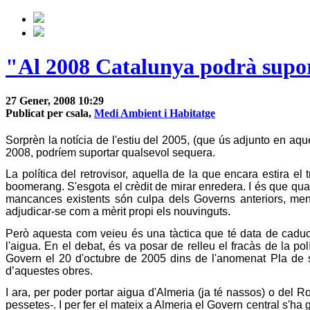
"Al 2008 Catalunya podrà supor
27 Gener, 2008 10:29
Publicat per csala,
Medi Ambient i Habitatge
Sorprèn la notícia de l'estiu del 2005, (que ús adjunto en aqu
2008, podríem suportar qualsevol sequera.
La política del retrovisor, aquella de la que encara estira el
boomerang. S'esgota el crèdit de mirar enredera. I és que qu
mancances existents són culpa dels Governs anteriors, men
adjudicar-se com a mèrit propi els nouvinguts.
Però aquesta com veieu és una tàctica que té data de caduci
l'aigua. En el debat, és va posar de relleu el fracàs de la polí
Govern el 20 d'octubre de 2005 dins de l'anomenat Pla de seq
d’aquestes obres.
I ara, per poder portar aigua d'Almeria (ja té nassos) o del 
pessetes-. I per fer el mateix a Almeria el Govern central s'ha