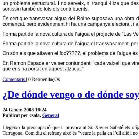
un problema estructural. I no serveix, ni tranquil·litza que de
sortissin també de tots els contribuents.
És cert que transvasar aigua del Roine suposava una obra d’a
començat, però evidentment hi ha una campanya electoral, i aix
Forma part de la nova cultura de l’aigua el projecte de “Las
Forma part de la nova cultura de l’aigua el transvasament, per
On són els que atiaven el foc?????, el problema de l'aigua és es
En Ramon Espadaler va ser contundent: “cada vaixell que vin
que ens ha portat en aquest atzucac”.
Comentaris
| 0 RetroenllaçOs
¿De dónde vengo o de dónde so
24 Gener, 2008 16:24
Publicat per csala,
General
Llegeixo la preocupació que li provoca al Sr. Xavier Sabaté els orí
Tarragona. Com diu el refrany això és "veure la palla en l’ull aliè i no