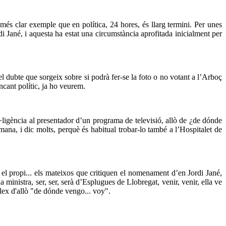
és clar exemple que en política, 24 hores, és llarg termini. Per unes
rdi Jané, i aquesta ha estat una circumstància aprofitada inicialment per
l dubte que sorgeix sobre si podrà fer-se la foto o no votant a l’Arboç
incant polític, ja ho veurem.
·ligència al presentador d’un programa de televisió, allò de ¿de dónde
ana, i dic molts, perquè és habitual trobar-lo també a l’Hospitalet de
en el propi... els mateixos que critiquen el nomenament d’en Jordi Jané,
ministra, ser, ser, serà d’Esplugues de Llobregat, venir, venir, ella ve
lex d'allò "de dónde vengo... voy".