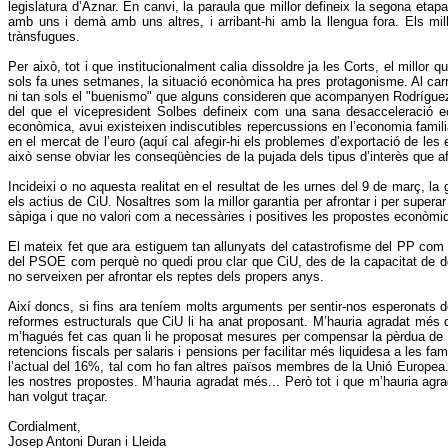
legislatura d’Aznar. En canvi, la paraula que millor defineix la segona etap
amb uns i demà amb uns altres, i arribant-hi amb la llengua fora. Els mil
trànsfugues.
Per això, tot i que institucionalment calia dissoldre ja les Corts, el mill
sols fa unes setmanes, la situació econòmica ha pres protagonisme. Al carre
ni tan sols el "buenismo" que alguns consideren que acompanyen Rodríguez Za
del que el vicepresident Solbes defineix com una sana desacceleració e
econòmica, avui existeixen indiscutibles repercussions en l’economia famili
en el mercat de l’euro (aquí cal afegir-hi els problemes d’exportació de les
això sense obviar les conseqüències de la pujada dels tipus d’interès que a
Incideixi o no aquesta realitat en el resultat de les urnes del 9 de març, 
els actius de CiU. Nosaltres som la millor garantia per afrontar i per supe
sàpiga i que no valori com a necessàries i positives les propostes econòmiqu
El mateix fet que ara estiguem tan allunyats del catastrofisme del PP com d
del PSOE com perquè no quedi prou clar que CiU, des de la capacitat de dec
no serveixen per afrontar els reptes dels propers anys.
Així doncs, si fins ara teníem molts arguments per sentir-nos esperonats d
reformes estructurals que CiU li ha anat proposant. M’hauria agradat més 
m’hagués fet cas quan li he proposat mesures per compensar la pèrdua de c
retencions fiscals per salaris i pensions per facilitar més liquidesa a les fa
l’actual del 16%, tal com ho fan altres països membres de la Unió Europea.
les nostres propostes. M’hauria agradat més... Però tot i que m’hauria ag
han volgut traçar.
Cordialment,
Josep Antoni Duran i Lleida