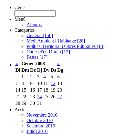
Cerca
Menú
Albums
Categories
General [150]
Medi Ambient i Habitatge [28]
Política Territorial i Obres Públiques [13]
Cartes d'en Duran [12]
Festes [17]
«
Gener 2008
»
Dl
Dm
Dc
Dj
Dv
Ds
Dg
1
2
3
4
5
6
7
8
9
10
11
12
13
14
15
16
17
18
19
20
21
22
23
24
25
26
27
28
29
30
31
Arxius
Novembre 2010
Octubre 2010
Setembre 2010
Juliol 2010