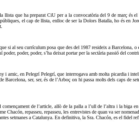
 llista que ha preparat CiU per a la convocatòria del 9 de març és el m
s públiques, el cap de llista, enlloc de ser la Dolors Batalla, ho és en Jo
t.
que si al seu currículum posa que des del 1987 resideix a Barcelona, o e
í poder, poder, poder, s’ha deixat portar per la sectària passió del contr
 i amic, en Pelegrí Pelegrí, que interrogava amb molta picardia i intel
 Barcelona, ser, ser, és de l’Arboç on hi passa molts dels caps de setm
l començament de l’article, allò de la palla a l’ull de l’altra i la biga 
arme Chacón, repasseu, repasseu, les entrevistes de quan va ser nomenada 
tes setmanes a Catalunya. En definitiva, la Sra. Chacón, es el fidel ref