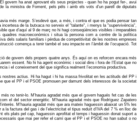
. El govern ha anat aprovant els seus projectes - quan ho ha pogut fer-, avui
de la ministra de Foment, pels pèls i amb els vots d’un parell de diputats
hi havia més marge. S’esdevé que, a més, i contra el que es podia pensar tan
incertesa de la butxaca no serveix el "talante", i menys la "supervivència",
ble que d’aquí al 9 de març no hi hagi conseqüències visibles i irreparables
s quadres macroeconòmics i situa la persona com a centre de la política
va dels salaris familiars i pèrdua de competitivitat de les nostres empreses
onstrucció comença a tenir també el seu impacte en l’àmbit de l’ocupació. Tot
’acció de govern dels propers quatre anys. És aquí on es reforcen encara més
uarem essent. No hi ha agent econòmic i social dins i fora de l’Estat que no
ència i el coneixement del que significa realment l’economia productiva.
ostres actius. Hi ha hagut i hi ha massa frivolitat en les actituds del PP i
isme que el PP i el PSOE promouen per damunt dels interessos de la societat
t més no tenir-lo. M’hauria agradat més que el govern hagués fet cas de les
a com el del sector energètic. M’hauria agradat més que Rodríguez Zapatero
d’interès. M’hauria agradat més que ara mateix haguessin abaixat un 5% les
la factura del gas i de l’electricitat el tipus reduït d’IVA del 7 % en lloc de
 els plats pel cap, haguessin aprofitat el temps i haguessin donat suport a
necessaris que mai per refer el camí que el PP i el PSOE no han sabut o no