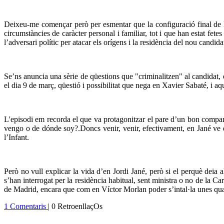
Deixeu-me començar però per esmentar que la configuració final de la
circumstàncies de caràcter personal i familiar, tot i que han estat fete
l’adversari polític per atacar els orígens i la residència del nou candida
Se’ns anuncia una sèrie de qüestions que "criminalitzen" al candidat, 
el dia 9 de març, qüestió i possibilitat que nega en Xavier Sabaté, i aqu
L'episodi em recorda el que va protagonitzar el pare d’un bon company
vengo o de dónde soy?.Doncs venir, venir, efectivament, en Jané ve de
l’Infant.
Però no vull explicar la vida d’en Jordi Jané, però si el perquè deia a
s’han interrogat per la residència habitual, sent ministra o no de la C
de Madrid, encara que com en Víctor Morlan poder s’intal·la unes quan
1 Comentaris
| 0 RetroenllaçOs