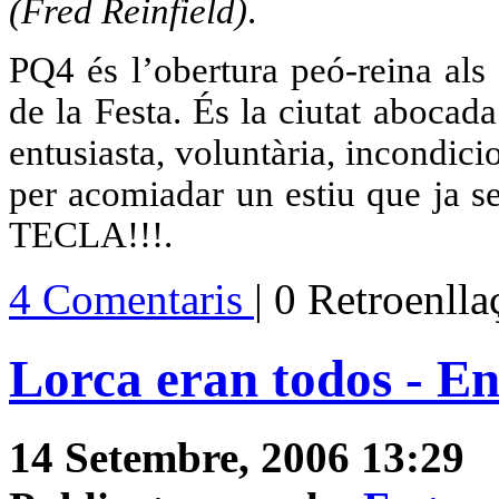
(Fred Reinfield)
.
PQ4 és l’obertura peó-reina als
de la Festa. És la ciutat abocad
entusiasta, voluntària, incondicio
per acomiadar un estiu que ja 
TECLA!!!.
4 Comentaris
| 0 Retroenll
Lorca eran todos - En
14 Setembre, 2006 13:29