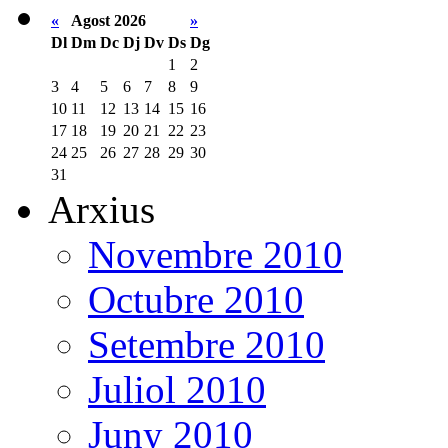
«
Agost 2026
»
Dl
Dm
Dc
Dj
Dv
Ds
Dg
1
2
3
4
5
6
7
8
9
10
11
12
13
14
15
16
17
18
19
20
21
22
23
24
25
26
27
28
29
30
31
Arxius
Novembre 2010
Octubre 2010
Setembre 2010
Juliol 2010
Juny 2010