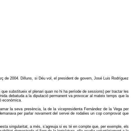
ç de 2004. Dilluns, si Déu vol, el president de govern, José Luis Rodríguez
que substitueix el plenari quan no hi ha període de sessions) per tractar les
da Unida debatuda a la diputació permanent va provocar al mateix temps que la
ió econòmica.
amar la seva presència, la de la vicepresidenta Fernández de la Vega per
s demanava per parlar novament del servei de rodalies un cop comprovat que
sta singularitat, a més, s’agreuja si es té en compte que, per exemple, els
ilitat demostrada al llarg de la legislatura, ella acudia voluntàriament a la