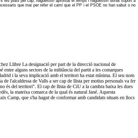
 els plats pel cap, haguessin aprofitat el temps i haguessin donat suport a
necessaris que mai per refer el camí que el PP i el PSOE no han sabut o no
libre La designació per part de la direcció nacional de
entre alguns sectors de la militància del partit a les comarques
Madrid i la seva implicació amb el territori ha estat mínima. El seu nom
 de l'alcaldessa de Valls a ser cap de llista per motius personals va fer
o és del territori". El cap de llista de CiU a la cambra baixa les dues
dès, la mateixa comarca de la qual és natural Jané. Aquesta
aix Camp, que s'ha hagut de conformar amb candidats situats en llocs