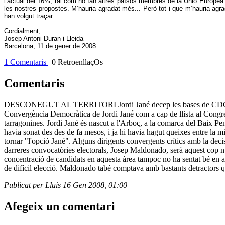
l’actual del 16%, tal com ho fan altres països membres de la Unió Europea.
les nostres propostes. M’hauria agradat més... Però tot i que m’hauria ag
han volgut traçar.
Cordialment,
Josep Antoni Duran i Lleida
Barcelona, 11 de gener de 2008
1 Comentaris
| 0 RetroenllaçOs
Comentaris
DESCONEGUT AL TERRITORI Jordi Jané decep les bases de CDC de Ta
Convergència Democràtica de Jordi Jané com a cap de llista al Congrés 
tarragonines. Jordi Jané és nascut a l'Arboç, a la comarca del Baix Pene
havia sonat des des de fa mesos, i ja hi havia hagut queixes entre la mi
tornar "l'opció Jané". Alguns dirigents convergents crítics amb la decis
darreres convocatòries electorals, Josep Maldonado, serà aquest cop n
concentració de candidats en aquesta àrea tampoc no ha sentat bé en 
de difícil elecció. Maldonado tabé comptava amb bastants detractors q
Publicat per Lluis 16 Gen 2008, 01:00
Afegeix un comentari