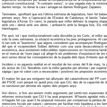
comissió constitucional. "A contrario sensu", si una vegada més la ministra
darrers temps: no donar la cara i amagar-se darrere Rodríguez Zapatero.
Tanmateix, aprofitant que era l’última setmana de legislatura, hem fet bala
primers anys, fins a l’aprovació de l’Estatut de Catalunya, el famós "tal
legislatura d’Aznar. En canvi, la paraula que millor defineix la segona etap
amb uns i demà amb uns altres, i arribant-hi amb la llengua fora. Els mil
trànsfugues.
Per això, tot i que institucionalment calia dissoldre ja les Corts, el mill
sols fa unes setmanes, la situació econòmica ha pres protagonisme. Al carre
ni tan sols el "buenismo" que alguns consideren que acompanyen Rodríguez Za
del que el vicepresident Solbes defineix com una sana desacceleració e
econòmica, avui existeixen indiscutibles repercussions en l’economia famili
en el mercat de l’euro (aquí cal afegir-hi els problemes d’exportació de les
això sense obviar les conseqüències de la pujada dels tipus d’interès que a
Incideixi o no aquesta realitat en el resultat de les urnes del 9 de març, 
els actius de CiU. Nosaltres som la millor garantia per afrontar i per supe
sàpiga i que no valori com a necessàries i positives les propostes econòmiqu
El mateix fet que ara estiguem tan allunyats del catastrofisme del PP com d
del PSOE com perquè no quedi prou clar que CiU, des de la capacitat de dec
no serveixen per afrontar els reptes dels propers anys.
Així doncs, si fins ara teníem molts arguments per sentir-nos esperonats d
reformes estructurals que CiU li ha anat proposant. M’hauria agradat més 
m’hagués fet cas quan li he proposat mesures per compensar la pèrdua de c
retencions fiscals per salaris i pensions per facilitar més liquidesa a les fa