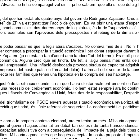
 Alvarez no hi ha comparegut vol dir - i ja ho sabíem- que ella sí que defuig 
nç del que han estat els quatre anys del govern de Rodríguez Zapatero. Crec s
ante" de ZP va estigmatitzar l’acció de govern. Es va obrir una etapa d’es
a, pràcticament els dos darrers anys de legislatura, és la de "supervivència"
lors exemples són l’aprovació dels pressupostos i el rebuig de la dimissió 
or que podia passar és que la legislatura s’acabés. No donava més de si. No 
r comença a preocupar la situació econòmica i per donar seguretat davant la 
patero (jo no estaria tan d’acord amb la idoneïtat del terme). És molt possi
conòmica. Alguna crec que en tindrà. De fet, si algú pensa més enllà del
ar i empresarial. Una inflació desbocada provoca pèrdua de capacitat adquisiti
 empreses del nostre país en l’àrea del dòlar). La frenada del sector de la c
fecta les famílies que tenen una hipoteca en la compra del seu habitatge.
la gestió de la situació econòmica sí que haurà d’estar realment present en l
rar una recessió del creixement econòmic. Ho hem estat sempre i ara ho contin
es i fiscals de Convergència i Unió, fetes des de la responsabilitat, l’experi
el triomfalisme del PSOE envers aquesta situació econòmica revaloritza els n
idir que tindrà, és l’únic referent de seguretat. La confrontació i el partid
e cara a la propera contesa electoral, ara en tenim un més. M’hauria agrada
que el govern hagués afrontat un debat tan seriós i de tanta transcendènci
apacitat adquisitiva com a conseqüència de l’impacte de la puja dels tipus 
mílies. M’hauria agradat més que hagués acceptat la nostra proposta d’imposar a 