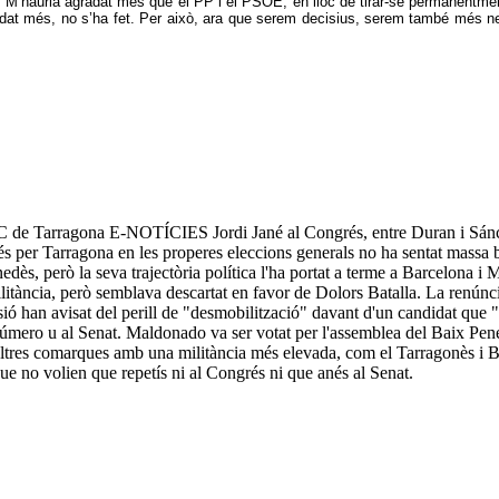
 M’hauria agradat més que el PP i el PSOE, en lloc de tirar-se permanentment
radat més, no s’ha fet. Per això, ara que serem decisius, serem també més 
rragona E-NOTÍCIES Jordi Jané al Congrés, entre Duran i Sánchez L
per Tarragona en les properes eleccions generals no ha sentat massa bé 
dès, però la seva trajectòria política l'ha portat a terme a Barcelona i 
litància, però semblava descartat en favor de Dolors Batalla. La renúncia
ió han avisat del perill de "desmobilització" davant d'un candidat que "n
úmero u al Senat. Maldonado va ser votat per l'assemblea del Baix Pene
altres comarques amb una militància més elevada, com el Tarragonès i B
ue no volien que repetís ni al Congrés ni que anés al Senat.