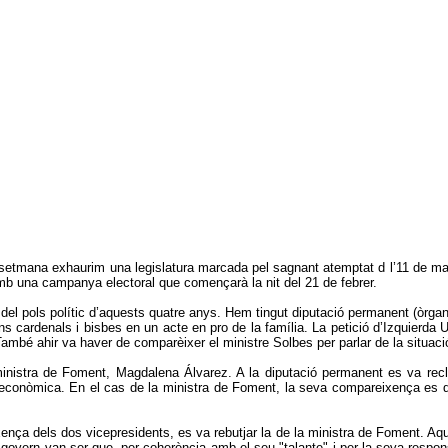
setmana exhaurim una legislatura marcada pel sagnant atemptat d l’11 de mar
amb una campanya electoral que començarà la nit del 21 de febrer.
del pols polític d’aquests quatre anys. Hem tingut diputació permanent (òrgan 
alguns cardenals i bisbes en un acte en pro de la família. La petició d’Izquier
També ahir va haver de comparèixer el ministre Solbes per parlar de la situac
nistra de Foment, Magdalena Álvarez. A la diputació permanent es va recl
ció econòmica. En el cas de la ministra de Foment, la seva compareixença e
nça dels dos vicepresidents, es va rebutjar la de la ministra de Foment. Aque
overn van ser que, per coherència amb el seu "talante" i per la seva responsab