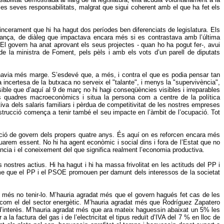
les seves responsabilitats, malgrat que sigui coherent amb el que ha fet els
incerament que hi ha hagut dos períodes ben diferenciats de legislatura. Els
perança, de diàleg que impactava encara més si es contrastava amb l’última
. El govern ha anat aprovant els seus projectes - quan ho ha pogut fer-, avui
de la ministra de Foment, pels pèls i amb els vots d’un parell de diputats
hi havia més marge. S’esdevé que, a més, i contra el que es podia pensar tan
incertesa de la butxaca no serveix el "talante", i menys la "supervivència",
ble que d’aquí al 9 de març no hi hagi conseqüències visibles i irreparables
s quadres macroeconòmics i situa la persona com a centre de la política
va dels salaris familiars i pèrdua de competitivitat de les nostres empreses
onstrucció comença a tenir també el seu impacte en l’àmbit de l’ocupació. Tot
’acció de govern dels propers quatre anys. És aquí on es reforcen encara més
uarem essent. No hi ha agent econòmic i social dins i fora de l’Estat que no
ència i el coneixement del que significa realment l’economia productiva.
ostres actius. Hi ha hagut i hi ha massa frivolitat en les actituds del PP i
isme que el PP i el PSOE promouen per damunt dels interessos de la societat
t més no tenir-lo. M’hauria agradat més que el govern hagués fet cas de les
a com el del sector energètic. M’hauria agradat més que Rodríguez Zapatero
d’interès. M’hauria agradat més que ara mateix haguessin abaixat un 5% les
la factura del gas i de l’electricitat el tipus reduït d’IVA del 7 % en lloc de