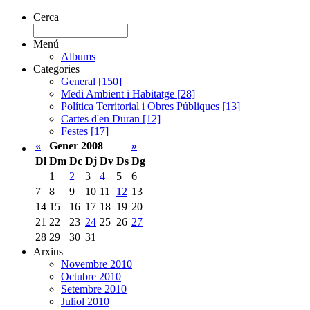
Cerca
Menú
Albums
Categories
General [150]
Medi Ambient i Habitatge [28]
Política Territorial i Obres Públiques [13]
Cartes d'en Duran [12]
Festes [17]
«
Gener 2008
»
Dl
Dm
Dc
Dj
Dv
Ds
Dg
1
2
3
4
5
6
7
8
9
10
11
12
13
14
15
16
17
18
19
20
21
22
23
24
25
26
27
28
29
30
31
Arxius
Novembre 2010
Octubre 2010
Setembre 2010
Juliol 2010